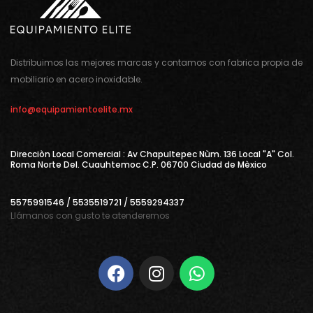
Distribuimos las mejores marcas y contamos con fabrica propia de
mobiliario en acero inoxidable.
info@equipamientoelite.mx
Direcciòn Local Comercial : Av Chapultepec Nùm. 136 Local "A" Col.
Roma Norte Del. Cuauhtemoc C.P. 06700 Ciudad de Mèxico
5575991546 / 5535519721 / 5559294337
Llámanos con gusto te atenderemos