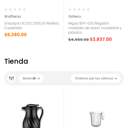
Waffleras
Griferia
Snackpro ECOCC00524 Waflera
Migsa BXY-003 Regatón
Cuadrada
nivelador de acero inoxidable y
plástico
$
6,380.00
$
3,837.00
$
4,960.00
Tienda
Mostrar
16
Ordenar por las últimas