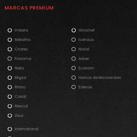
MARCAS PREMIUM
Imbera
Girochef
Metalfrio
Icehaus
Criotec
Noval
Friocima
Asber
Nieto
Econom
Migsa
Hornos de Microondas
Rhino
Edenox
Coriat
Mexcut
Zeus
International