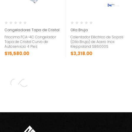
Congeladores Tapa de Cristal
Olla Bruja
Friocima FCA-4C Congelador
Calentador Eléctrico de Sopas
Tapa de Cristal Curvo de
(Olla Bruja) de Acero Inox
Autoservicio 4 Pies
Kreppsland SB6000S
$
15,580.00
$
3,318.00