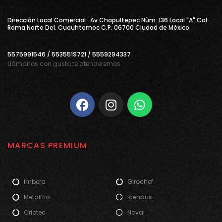
Direcciòn Local Comercial : Av Chapultepec Nùm. 136 Local "A" Col.
Roma Norte Del. Cuauhtemoc C.P. 06700 Ciudad de Mèxico
5575991546 / 5535519721 / 5559294337
Llámanos con gusto te atenderemos
MARCAS PREMIUM
Imbera
Girochef
Metalfrio
Icehaus
Criotec
Noval