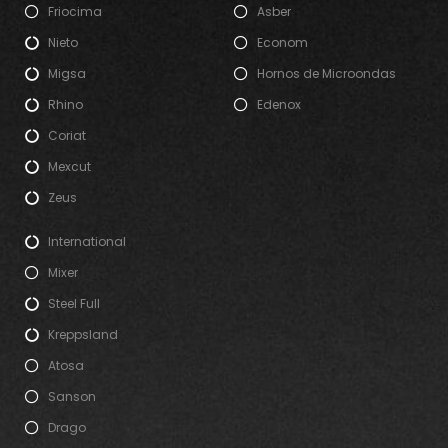
Friocima
Asber
Nieto
Econom
Migsa
Hornos de Microondas
Rhino
Edenox
Coriat
Mexcut
Zeus
International
Mixer
Steel Full
Kreppsland
Atosa
Sanson
Drago