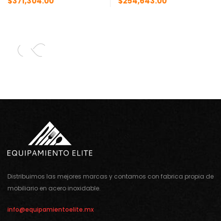
$
371,304.00
$
254,643.00
Distribuimos las mejores marcas y contamos con fabrica propia de
mobiliario en acero inoxidable.
info@equipamientoelite.mx