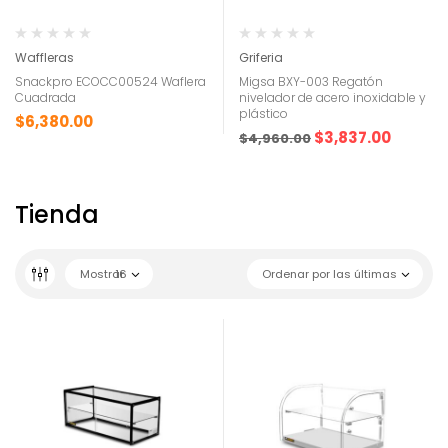
Waffleras
Griferia
Snackpro ECOCC00524 Waflera
Migsa BXY-003 Regatón
Cuadrada
nivelador de acero inoxidable y
plástico
$
6,380.00
$
3,837.00
$
4,960.00
Tienda
Mostrar
16
Ordenar por las últimas