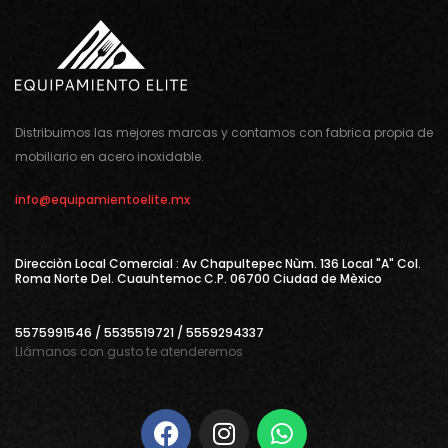
Distribuimos las mejores marcas y contamos con fabrica propia de
mobiliario en acero inoxidable.
info@equipamientoelite.mx
Direcciòn Local Comercial : Av Chapultepec Nùm. 136 Local "A" Col.
Roma Norte Del. Cuauhtemoc C.P. 06700 Ciudad de Mèxico
5575991546 / 5535519721 / 5559294337
Llámanos con gusto te atenderemos