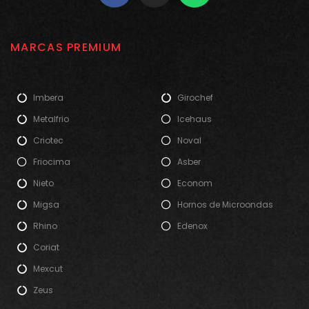
MARCAS PREMIUM
Imbera
Girochef
Metalfrio
Icehaus
Criotec
Noval
Friocima
Asber
Nieto
Econom
Migsa
Hornos de Microondas
Rhino
Edenox
Coriat
Mexcut
Zeus