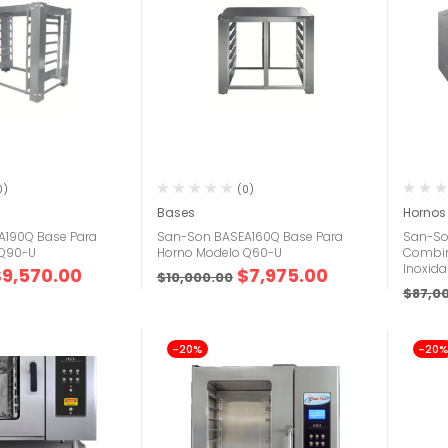
0)
(0)
Bases
Hornos
A190Q Base Para
San-Son BASEA160Q Base Para
San-So
 Q90-U
Horno Modelo Q60-U
Combin
Inoxida
$
9,570.00
$
7,975.00
$
10,000.00
$
87,0
-20%
-20