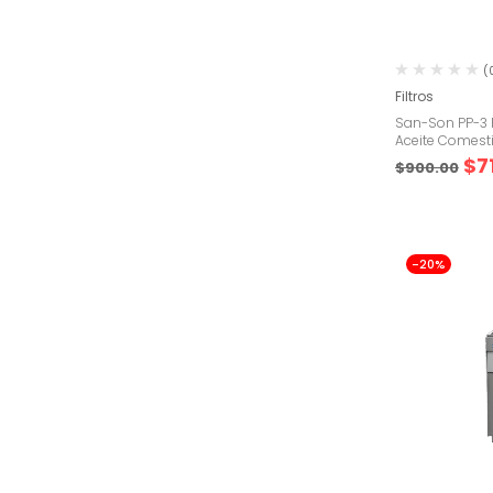
(
Filtros
San-Son PP-3 F
Aceite Comesti
$
7
$
900.00
-20%