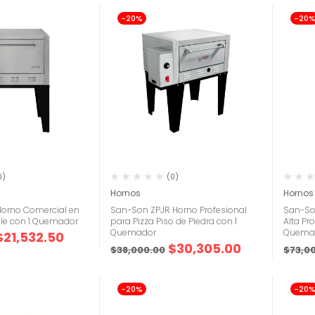
-20%
-20
0)
(0)
Hornos
Hornos
orno Comercial en
San-Son ZPJR Horno Profesional
San-So
ble con 1 Quemador
para Pizza Piso de Piedra con 1
Alta Pr
Quemador
Quema
$
21,532.50
$
30,305.00
$
38,000.00
$
73,0
-20%
-20