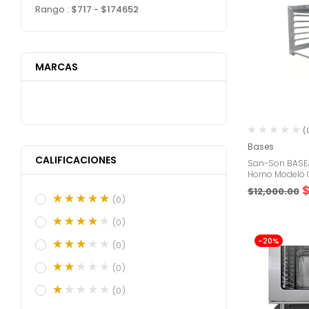
Rango :
$
717
- $
174652
MARCAS
(
Bases
CALIFICACIONES
San-Son BASE
Horno Modelo
$
12,000.00
(0)
(0)
-20%
(0)
(0)
(0)