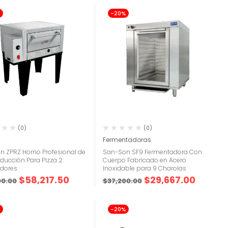
%
-20%
(0)
(0)
Fermentadoras
n ZPRZ Horno Profesional de
San-Son SF9 Fermentadora Con
oducción Para Pizza 2
Cuerpo Fabricado en Acero
dores
Inoxidable para 9 Charolas
$
58,217.50
$
29,667.00
00.00
$
37,200.00
%
-20%