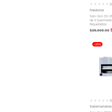
(
Freidoras
San-Son SS-35 
de 3 Quemador
Niqueladas
$
28,000.00
-20%
(
Salamandras