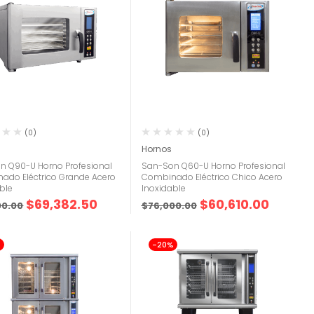
(0)
(0)
Hornos
n Q90-U Horno Profesional
San-Son Q60-U Horno Profesional
ado Eléctrico Grande Acero
Combinado Eléctrico Chico Acero
ble
Inoxidable
$
69,382.50
$
60,610.00
00.00
$
76,000.00
%
-20%