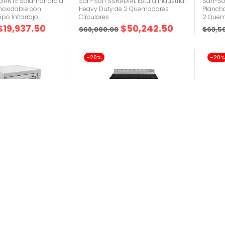
GANTE Salamandra a
San-Son SSRADIAL Estufa Industrial
San-So
noxidable con
Heavy Duty de 2 Quemadores
Planch
o Inflarrojo
Círculares
2 Quem
$
19,937.50
$
50,242.50
$
63,000.00
$
63,5
-20%
-20
0)
(0)
Estufas
Fogon
-4 Estufa Sanitaria
San-Son ZH-701-4 Estufa Heavy
San-So
avy Duty de 4
Duty de 4 Quemadores
Seccio
ctagonales
Octagonales
$
38,0
$
37,482.50
$
51,040.00
$
64,000.00