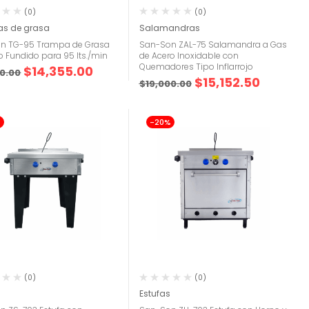
(0)
(0)
s de grasa
Salamandras
n TG-95 Trampa de Grasa
San-Son ZAL-75 Salamandra a Gas
ro Fundido para 95 lts./min
de Acero Inoxidable con
Quemadores Tipo Inflarrojo
$
14,355.00
00.00
$
15,152.50
$
19,000.00
%
-20%
(0)
(0)
s
Estufas