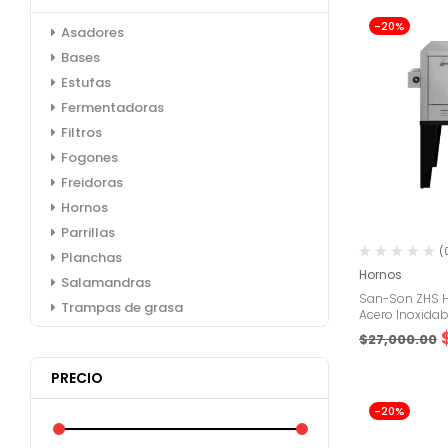
-20%
Asadores
Bases
Estufas
Fermentadoras
Filtros
Fogones
Freidoras
Hornos
Parrillas
(
Planchas
Hornos
Salamandras
San-Son ZHS H
Trampas de grasa
Acero Inoxida
$
27,000.00
PRECIO
-20%