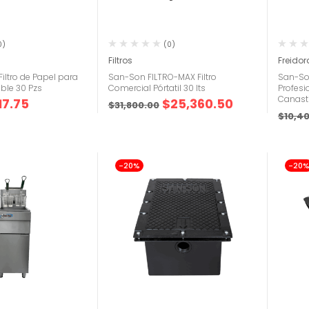
0)
(0)
Filtros
Freidor
iltro de Papel para
San-Son FILTRO-MAX Filtro
San-Son
ble 30 Pzs
Comercial Pórtatil 30 lts
Profesio
Canasti
17.75
$
25,360.50
$
31,800.00
$
10,4
-20%
-20