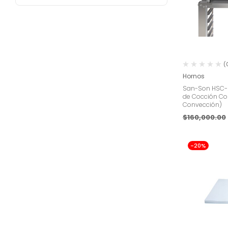
(
Hornos
San-Son HSC-U
de Cocción C
Convección)
$
160,000.00
-20%