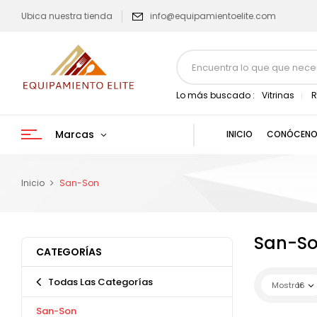
Ubica nuestra tienda
info@equipamientoelite.com
Lo más buscado :
Vitrinas
R
Marcas
INICIO
CONÓCENO
Inicio
San-Son
San-S
CATEGORÍAS
Todas Las Categorías
Mostrar
16
San-Son