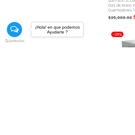
San-Son ZCOL
Gas de Acero I
Quemadores Tip
$
25,000.00
¡Hola! en que podemos
Ayudarte ?
-20%
(
Estufas
San-Son ZS-701
con Parrilla He
Quemadores O
$
47,000.00