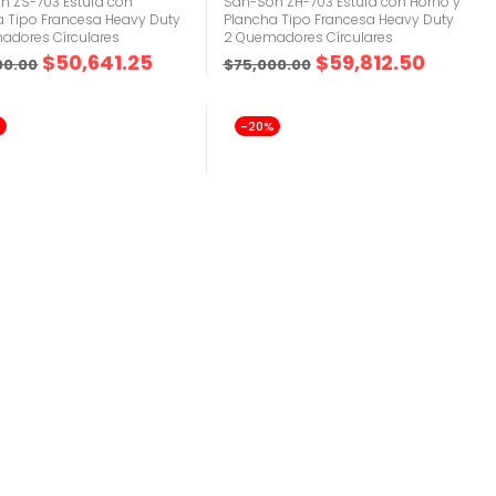
n ZS-703 Estufa con
San-Son ZH-703 Estufa con Horno y
a Tipo Francesa Heavy Duty
Plancha Tipo Francesa Heavy Duty
adores Círculares
2 Quemadores Círculares
$
50,641.25
$
59,812.50
00.00
$
75,000.00
%
-20%
(0)
(0)
es
Fogones
n SSF3 Fogón Heavy Duty 3
San-Son SSF2 Fogón Heavy Duty 2
nes de Quemadores Duales
Secciones de Quemadores Duales
$
30,305.00
$
19,459.00
00.00
$
24,400.00