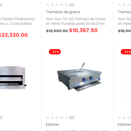
0)
(0)
Trampas de grasa
Trampa
Freidor Profesional
San-Son TG-50 Trampa de Grasa
San-So
es y 2 Canastillas
en Fierro Fundido para 50 lts./min.
en Fier
$
10,367.50
$
13,000.00
$
18,0
$
22,330.00
-20%
-20
0)
(0)
Estufas
Estufa