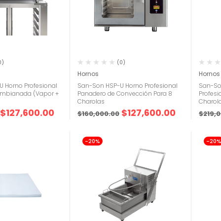
0)
(0)
Hornos
Hornos
 Horno Profesional
San-Son HSP-U Horno Profesional
San-So
ombianada (Vapor +
Panadero de Convección Para 8
Profesi
Charolas
Charol
$
127,600.00
$
127,600.00
$
160,000.00
$
219,
-20%
-20