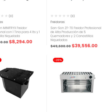
(0)
(0)
as
Freidoras
 MINIFRYX Freidor
San-Son ZF-70 Freidor Profesional
nal con 1 Tina para 4 lts y 1
de Alta Producción de 5
lla Niquelada
Quemadores y 2 Canastillas
Niqueladas
$
8,294.00
00.00
$
39,556.00
$
49,600.00
%
-20%