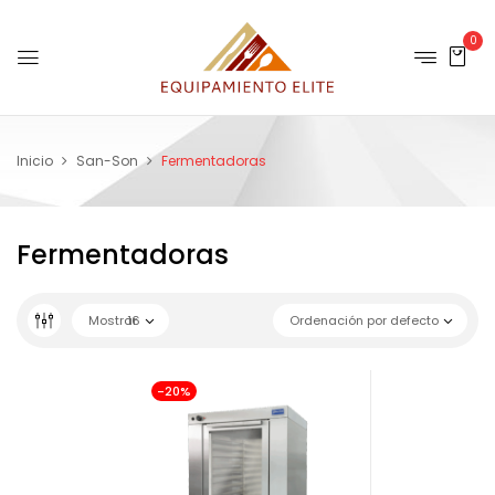
0
Inicio
San-Son
Fermentadoras
Fermentadoras
Mostrar
16
Ordenación por defecto
-20%