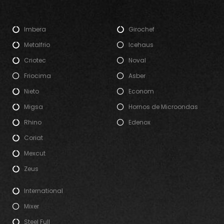
Imbera
Girochef
Metalfrio
Icehaus
Criotec
Noval
Friocima
Asber
Nieto
Econom
Migsa
Hornos de Microondas
Rhino
Edenox
Coriat
Mexcut
Zeus
International
Mixer
Steel Full