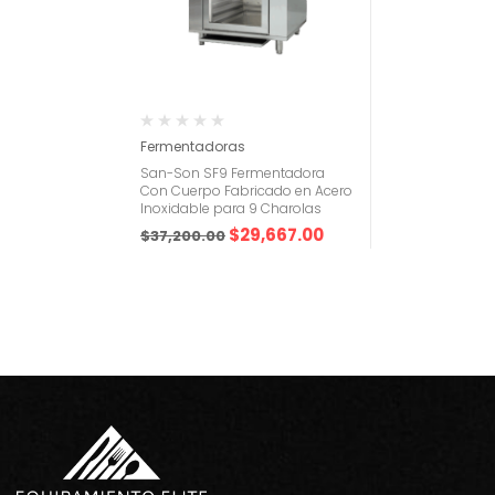
Fermentadoras
San-Son SF9 Fermentadora
Con Cuerpo Fabricado en Acero
Inoxidable para 9 Charolas
$
29,667.00
$
37,200.00