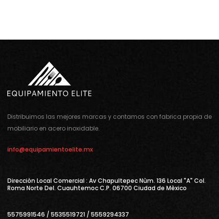
Distribuimos las mejores marcas y contamos con fabrica propia de
mobiliario en acero inoxidable.
info@equipamientoelite.mx
Direcciòn Local Comercial : Av Chapultepec Nùm. 136 Local "A" Col.
Roma Norte Del. Cuauhtemoc C.P. 06700 Ciudad de Mèxico
5575991546 / 5535519721 / 5559294337