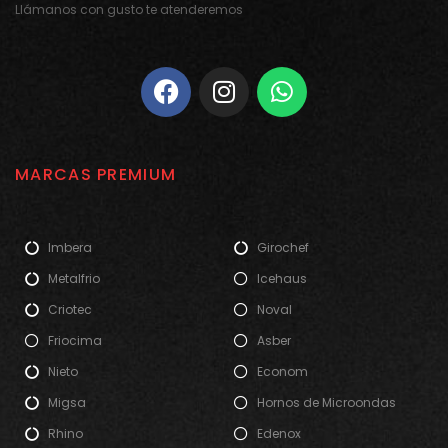
Llámanos con gusto te atenderemos
MARCAS PREMIUM
Imbera
Girochef
Metalfrio
Icehaus
Criotec
Noval
Friocima
Asber
Nieto
Econom
Migsa
Hornos de Microondas
Rhino
Edenox