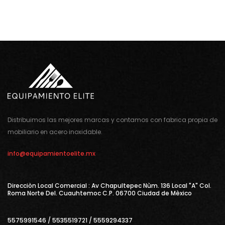
Distribuimos las mejores marcas y contamos con fabrica propia de
mobiliario en acero inoxidable.
info@equipamientoelite.mx
Direcciòn Local Comercial : Av Chapultepec Nùm. 136 Local "A" Col.
Roma Norte Del. Cuauhtemoc C.P. 06700 Ciudad de Mèxico
5575991546 / 5535519721 / 5559294337