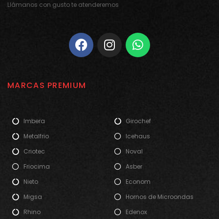
Llámanos con gusto te atenderemos
MARCAS PREMIUM
Imbera
Girochef
Metalfrio
Icehaus
Criotec
Noval
Friocima
Asber
Nieto
Econom
Migsa
Hornos de Microondas
Rhino
Edenox