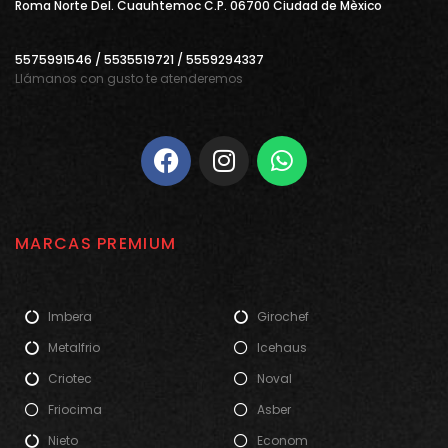
Roma Norte Del. Cuauhtemoc C.P. 06700 Ciudad de Mèxico
5575991546 / 5535519721 / 5559294337
Llámanos con gusto te atenderemos
MARCAS PREMIUM
Imbera
Girochef
Metalfrio
Icehaus
Criotec
Noval
Friocima
Asber
Nieto
Econom