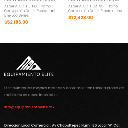
Asber AECO-1-E-NG – Horno
Asber AECO-1-EM-NG – Horno
Convección Gas – Restaurant
Convección Gas – Emerald Line
Line Eco Series
$
72,428.00
$
52,186.00
Distribuimos las mejores marcas y contamos con fabrica propia de
mobiliario en acero inoxidable.
info@equipamientoelite.mx
Direcciòn Local Comercial : Av Chapultepec Nùm. 136 Local "A" Col.