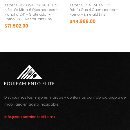
Asber AEMR-G24-B6-60-H-LPG
Asber AER-4-24-EM-LPG –
– Estufa Mixta 6 Quemadores +
Estufa Gas 4 Quemadores +
Plancha 24” + Gratinador +
Horno – Emerald Line
Horno 36” – Restaurant Line
$
44,966.00
$
71,502.00
Distribuimos las mejores marcas y contamos con fabrica propia de
mobiliario en acero inoxidable.
info@equipamientoelite.mx