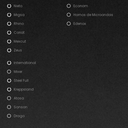
Nieto
Econom
Migsa
Hornos de Microondas
Rhino
Edenox
Coriat
Mexcut
Zeus
International
Mixer
Steel Full
Kreppsland
Atosa
Sanson
Drago