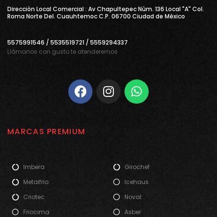
Direcciòn Local Comercial : Av Chapultepec Nùm. 136 Local "A" Col.
Roma Norte Del. Cuauhtemoc C.P. 06700 Ciudad de Mèxico
5575991546 / 5535519721 / 5559294337
Llámanos con gusto te atenderemos
MARCAS PREMIUM
Imbera
Girochef
Metalfrio
Icehaus
Criotec
Noval
Friocima
Asber