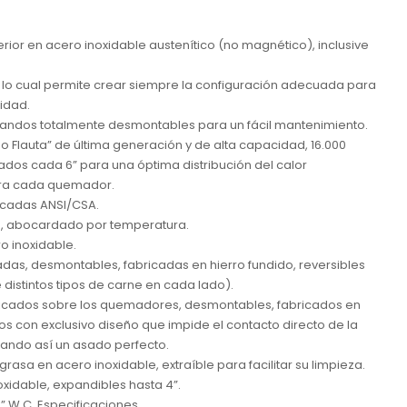
erior en acero inoxidable austenítico (no magnético), inclusive
, lo cual permite crear siempre la configuración adecuada para
idad.
mandos totalmente desmontables para un fácil mantenimiento.
 Flauta” de última generación y de alta capacidad, 16.000
dos cada 6” para una óptima distribución del calor
ara cada quemador.
ficadas ANSI/CSA.
a, abocardado por temperatura.
o inoxidable.
zadas, desmontables, fabricadas en hierro fundido, reversibles
distintos tipos de carne en cada lado).
bicados sobre los quemadores, desmontables, fabricados en
os con exclusivo diseño que impide el contacto directo de la
rando así un asado perfecto.
sa en acero inoxidable, extraíble para facilitar su limpieza.
xidable, expandibles hasta 4”.
5” W.C. Especificaciones