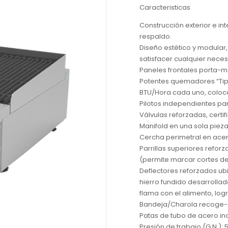
Caracteristicas
Construcción exterior e int
respaldo.
Diseño estético y modular
satisfacer cualquier neces
Paneles frontales porta-
Potentes quemadores “Tipo
BTU/Hora cada uno, coloca
Pilotos independientes p
Válvulas reforzadas, certi
Manifold en una sola piez
Cercha perimetral en acer
Parrillas superiores refor
(permite marcar cortes de 
Deflectores reforzados u
hierro fundido desarrollad
flama con el alimento, log
Bandeja/Charola recoge-gra
Patas de tubo de acero ino
Presión de trabajo (G.N.): 