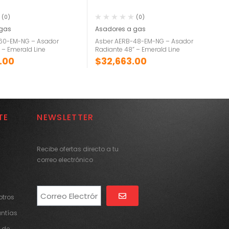
(0)
(0)
 gas
Asadores a gas
60-EM-NG – Asador
Asber AERB-48-EM-NG – Asador
 – Emerald Line
Radiante 48” – Emerald Line
.00
$
32,663.00
TE
NEWSLETTER
Recibe ofertas directo a tu
correo electrónico
tros
Alternative:
antías
 de