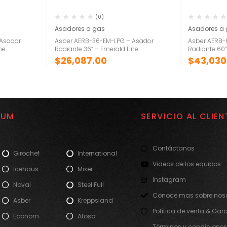
(0)
Asadores a gas
Asadores a
 Asador
Asber AERB-36-EM-LPG – Asador
Asber AERB-
ne
Radiante 36” – Emerald Line
Radiante 60”
$
26,087.00
$
43,030
IUM
SERVICIO AL CLIEN
Contáctanos
Girochef
International
Videos de los equipos
Icehaus
Mixer
Instagram
Noval
Steel Full
Conoce mas sobre noso
Asber
Kreppsland
Política de venta & Gar
Econom
Atosa
Términos y condiciones