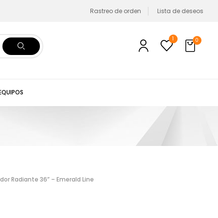
Rastreo de orden
Lista de deseos
1
0
 EQUIPOS
or Radiante 36” – Emerald Line