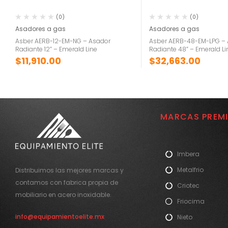
(0)
(0)
Asadores a gas
Asadores a gas
Asber AERB-12-EM-NG – Asador
Asber AERB-48-EM-LPG –
Radiante 12” – Emerald Line
Radiante 48” – Emerald Li
$
11,910.00
$
32,663.00
MARCAS PREM
Imbera
Metalfrio
Distribuimos las mejores marcas y
contamos con fabrica propia de
Criotec
mobiliario en acero inoxidable.
Friocima
info@equipamientoelite.mx
Nieto