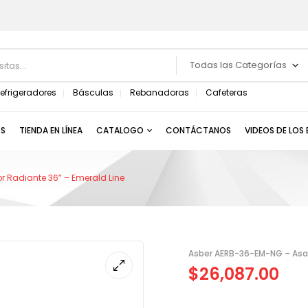
Todas las Categorías
efrigeradores
Básculas
Rebanadoras
Cafeteras
S
TIENDA EN LÍNEA
CATALOGO
CONTÁCTANOS
VIDEOS DE LOS
 Radiante 36” – Emerald Line
Asber AERB-36-EM-NG – Asad
$
26,087.00