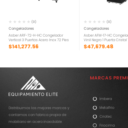
(0)
(0)
Congeladores
Congeladores
Asber ARF-72-H-HC Congelador
Asber AFM-17-HC Congelad
Vertical 3 Puertas Acero Inox 72 Pies
Vinil Negro 1 Puerta Cristal 
$
141,277.56
$
47,679.48
MARCAS PREM
Imbera
Metalfrio
Distribuimos las mejores marcas y
contamos con fabrica propia de
Criotec
mobiliario en acero inoxidable.
Friocima