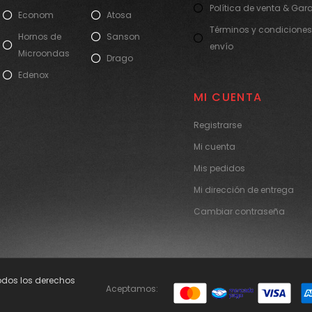
Política de venta & Gar
Econom
Atosa
Términos y condiciones
Hornos de
Sanson
envío
Microondas
Drago
Edenox
MI CUENTA
Registrarse
Mi cuenta
Mis pedidos
Mi dirección de entrega
Cambiar contraseña
Todos los derechos
Aceptamos: