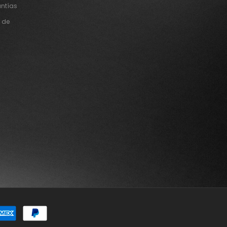
Alternative:
antías
 de