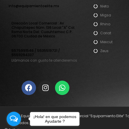
info@equipamientoelite.mx
Nieto
Migsa
Direcciòn Local Comercial : Av
Rhino
Chapultepec Nùm. 136 Local "A" Col.
Roma Norte Del. Cuauhtemoc C.P.
Coriat
06700 Ciudad de Mèxico
Mexcut
5575991546 / 5535519721 /
Zeus
5559294337
Llámanos con gusto te atenderemos
© 2021 Equipamiento Elite. Nombre Comercial “Equipamiento Elite” 
¡Hola! en que podemos
Ayudarte ?
reservados.