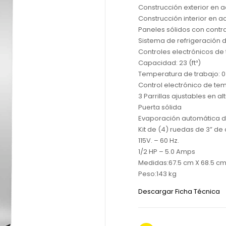
Construcción exterior en a
Construcción interior en a
Paneles sólidos con contr
Sistema de refrigeración d
Controles electrónicos de 
Capacidad: 23 (ft³)
Temperatura de trabajo: 0
Control electrónico de te
3 Parrillas ajustables en al
Puerta sólida
Evaporación automática del
Kit de (4) ruedas de 3” de 
115V. – 60 Hz.
1/2 HP – 5.0 Amps
Medidas:67.5 cm X 68.5 cm X
Peso:143 kg
Descargar Ficha Técnica