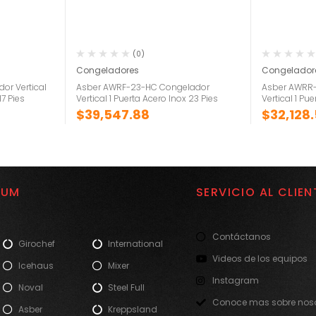
(0)
Congeladores
Congelador
or Vertical
Asber AWRF-23-HC Congelador
Asber AWRR-
17 Pies
Vertical 1 Puerta Acero Inox 23 Pies
Vertical 1 Pu
$
39,547.88
$
32,128
IUM
SERVICIO AL CLIEN
Contáctanos
Girochef
International
Videos de los equipos
Icehaus
Mixer
Instagram
Noval
Steel Full
Conoce mas sobre noso
Asber
Kreppsland