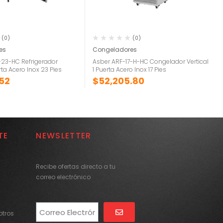
(0)
(0)
es
Congeladores
23-HC Refrigerador
Asber ARF-17-H-HC Congelador Vertical
erta Acero Inox 23 Pies
1 Puerta Acero Inox 17 Pies
.52
$
52,205.80
TE
NEWSLETTER
Recibe ofertas directo a tu
correo electrónico
tros