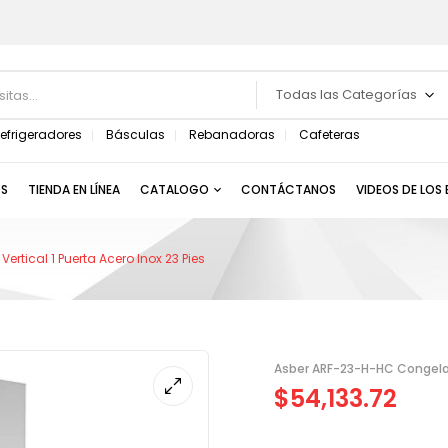
Todas las Categorías
efrigeradores
Básculas
Rebanadoras
Cafeteras
S
TIENDA EN LÍNEA
CATALOGO
CONTÁCTANOS
VIDEOS DE LOS
tical 1 Puerta Acero Inox 23 Pies
Asber ARF-23-H-HC Congelado
$
54,133.72