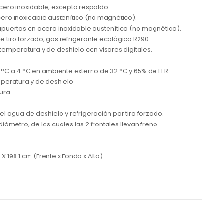
cero inoxidable, excepto respaldo.
cero inoxidable austenítico (no magnético).
apuertas en acero inoxidable austenítico (no magnético).
e tiro forzado, gas refrigerante ecológico R290.
temperatura y de deshielo con visores digitales.
 °C a 4 °C en ambiente externo de 32 °C y 65% de H.R.
mperatura y de deshielo
tura
 agua de deshielo y refrigeración por tiro forzado.
diámetro, de las cuales las 2 frontales llevan freno.
 198.1 cm (Frente x Fondo x Alto)