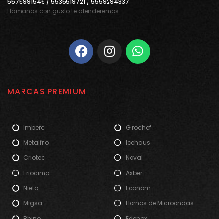
5575991546 / 5535519721 / 5559294337
Llámanos con gusto te atenderemos
MARCAS PREMIUM
Imbera
Girochef
Metalfrio
Icehaus
Criotec
Noval
Friocima
Asber
Nieto
Econom
Migsa
Hornos de Microondas
Rhino
Edenox