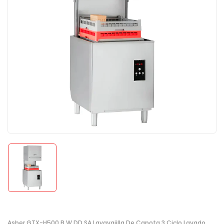
Asber GTX-H500 B W DD SA Lavavajilla De Capota 3 Ciclo Lavado,