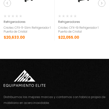
Refrigeradores
Refrigeradores
Criotec CFX-11-Slim Refrigerador 1
Criotec CFX-19 Refrigerador 1
Puerta de Cristal
Puerta de Cristal
$
20,633.00
$
22,055.00
Distribuimos las mejores marcas y contamos con fabrica propia de
mobiliario en acero inoxidable.