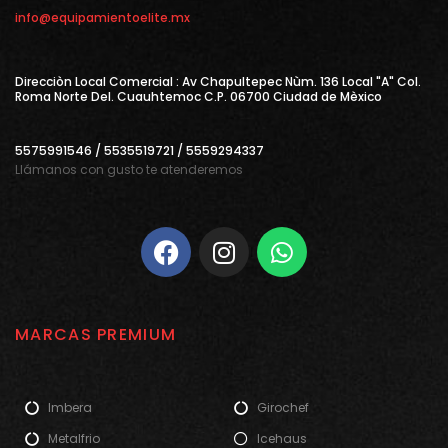
info@equipamientoelite.mx
Direcciòn Local Comercial : Av Chapultepec Nùm. 136 Local "A" Col.
Roma Norte Del. Cuauhtemoc C.P. 06700 Ciudad de Mèxico
5575991546 / 5535519721 / 5559294337
Llámanos con gusto te atenderemos
MARCAS PREMIUM
Imbera
Girochef
Metalfrio
Icehaus