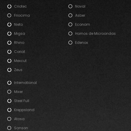
Criotec
Noval
Friocima
Asber
Nieto
Econom
Migsa
Hornos de Microondas
Rhino
Edenox
Coriat
Mexcut
Zeus
International
Mixer
Steel Full
Kreppsland
Atosa
Sanson