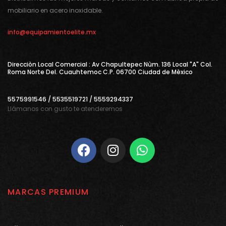
mobiliario en acero inoxidable.
info@equipamientoelite.mx
Direcciòn Local Comercial : Av Chapultepec Nùm. 136 Local "A" Col.
Roma Norte Del. Cuauhtemoc C.P. 06700 Ciudad de Mèxico
5575991546 / 5535519721 / 5559294337
Llámanos con gusto te atenderemos
MARCAS PREMIUM