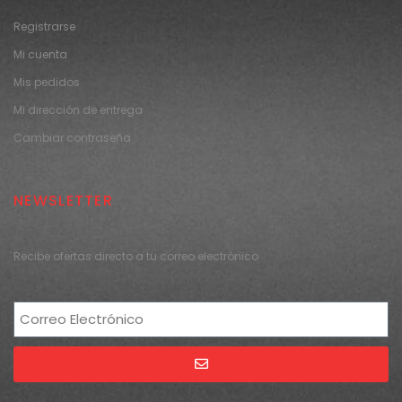
Registrarse
Mi cuenta
Mis pedidos
Mi dirección de entrega
Cambiar contraseña
NEWSLETTER
Recibe ofertas directo a tu correo electrónico
Alternative: