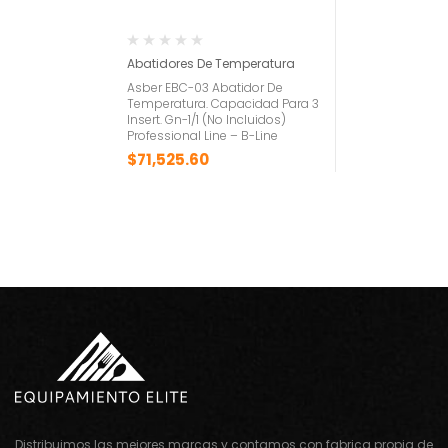
Abatidores De Temperatura
Asber EBC-03 Abatidor De
Temperatura. Capacidad Para 3
Insert. Gn-1/1 (No Incluidos)
Professional Line – B-Line
$
71,525.60
Distribuimos las mejores marcas y contamos con fabrica propia de