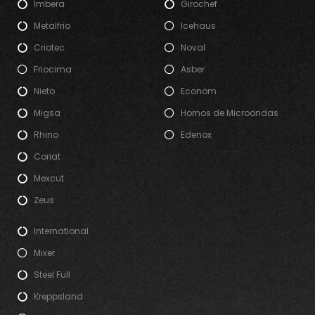
Imbera
Girochef
Metalfrio
Icehaus
Criotec
Noval
Friocima
Asber
Nieto
Econom
Migsa
Hornos de Microondas
Rhino
Edenox
Coriat
Mexcut
Zeus
International
Mixer
Steel Full
Kreppsland