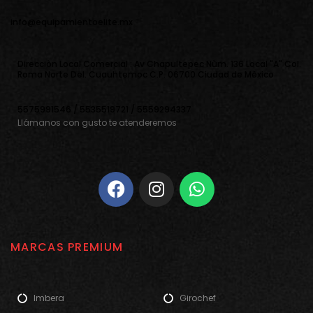
info@equipamientoelite.mx
Direcciòn Local Comercial : Av Chapultepec Nùm. 136 Local "A" Col.
Roma Norte Del. Cuauhtemoc C.P. 06700 Ciudad de Mèxico
5575991546 / 5535519721 / 5559294337
Llámanos con gusto te atenderemos
MARCAS PREMIUM
Imbera
Girochef