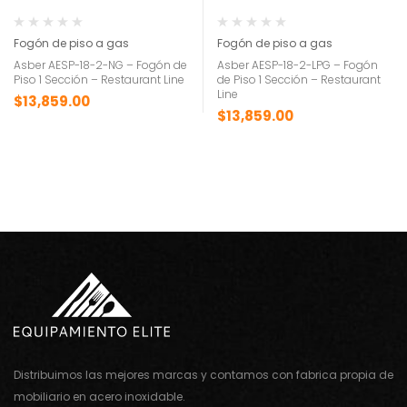
Fogón de piso a gas
Fogón de piso a gas
Asber AESP-18-2-NG – Fogón de
Asber AESP-18-2-LPG – Fogón
Piso 1 Sección – Restaurant Line
de Piso 1 Sección – Restaurant
Line
$
13,859.00
$
13,859.00
Distribuimos las mejores marcas y contamos con fabrica propia de
mobiliario en acero inoxidable.