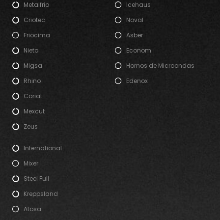
Metalfrio
Icehaus
Criotec
Noval
Friocima
Asber
Nieto
Econom
Migsa
Hornos de Microondas
Rhino
Edenox
Coriat
Mexcut
Zeus
International
Mixer
Steel Full
Kreppsland
Atosa