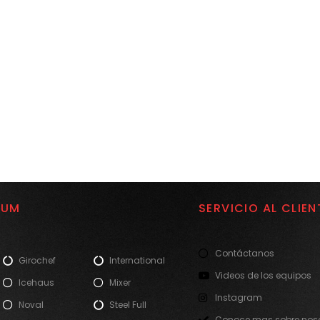
IUM
SERVICIO AL CLIEN
Contáctanos
Girochef
International
Videos de los equipos
Icehaus
Mixer
Instagram
Noval
Steel Full
Conoce mas sobre noso