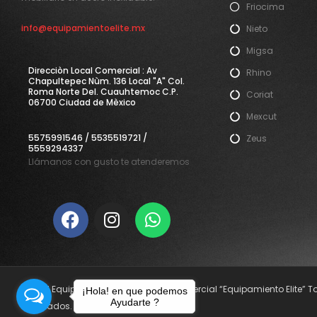
Friocima
info@equipamientoelite.mx
Nieto
Migsa
Direcciòn Local Comercial : Av
Rhino
Chapultepec Nùm. 136 Local "A" Col.
Roma Norte Del. Cuauhtemoc C.P.
Coriat
06700 Ciudad de Mèxico
Mexcut
5575991546 / 5535519721 /
Zeus
5559294337
Llámanos con gusto te atenderemos
© 2021 Equipamiento Elite. Nombre Comercial “Equipamiento Elite” 
¡Hola! en que podemos
Ayudarte ?
reservados.