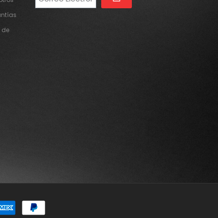
Alternative:
antías
 de