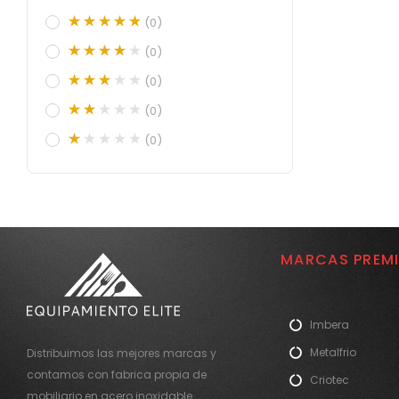
(0)
(0)
(0)
(0)
(0)
MARCAS PREM
Imbera
Metalfrio
Distribuimos las mejores marcas y
contamos con fabrica propia de
Criotec
mobiliario en acero inoxidable.