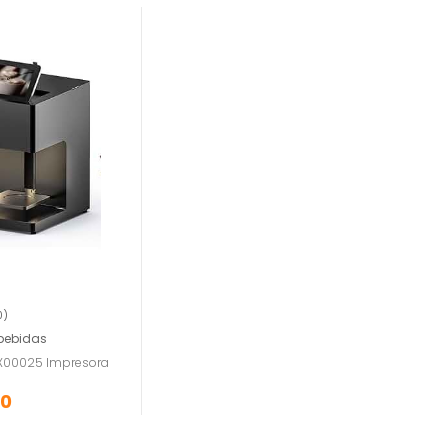
0)
bebidas
EX00025 Impresora
00