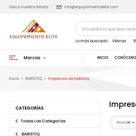
Ubica nuestra tienda
info@equipamientoelite.com
Lo más buscado :
Vitrinas
R
Marcas
INICIO
CONÓCENO
Inicio
BARISTIQ
Impresora de bebidas
Impres
CATEGORÍAS
Todas Las Categorías
Mostrar
16
BARISTIQ