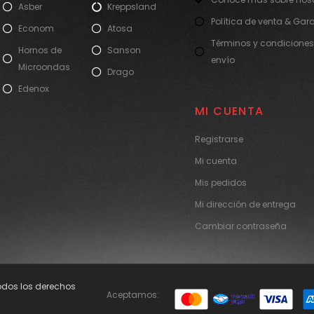
Asber
Kreppsland
Política de venta & Gar
Econom
Atosa
Términos y condiciones
Hornos de
Sanson
envío
Microondas
Drago
Edenox
MI CUENTA
Registrarse
Mi cuenta
Mis pedidos
Mi dirección de entrega
Cambiar contraseña
Todos los derechos
Aceptamos: