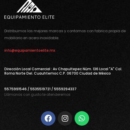
Distribuimos las mejores marcas y contamos con fabrica propia de
mobiliario en acero inoxidable.
info@equipamientoelite.mx
Direcciòn Local Comercial : Av Chapultepec Nùm. 136 Local "A" Col.
Roma Norte Del. Cuauhtemoc C.P. 06700 Ciudad de Mèxico
5575991546 / 5535519721 / 5559294337
Llámanos con gusto te atenderemos