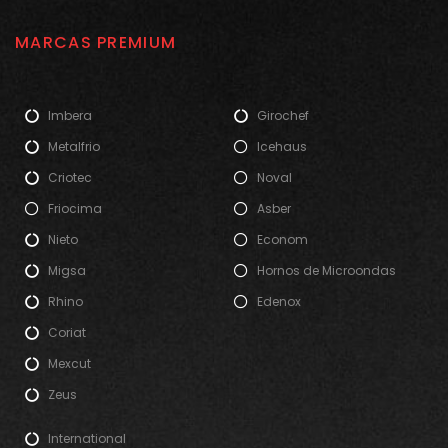
MARCAS PREMIUM
Imbera
Girochef
Metalfrio
Icehaus
Criotec
Noval
Friocima
Asber
Nieto
Econom
Migsa
Hornos de Microondas
Rhino
Edenox
Coriat
Mexcut
Zeus
International