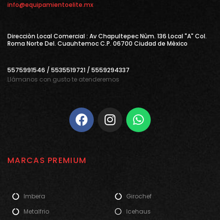
info@equipamientoelite.mx
Direcciòn Local Comercial : Av Chapultepec Nùm. 136 Local "A" Col.
Roma Norte Del. Cuauhtemoc C.P. 06700 Ciudad de Mèxico
5575991546 / 5535519721 / 5559294337
Llámanos con gusto te atenderemos
MARCAS PREMIUM
Imbera
Girochef
Metalfrio
Icehaus