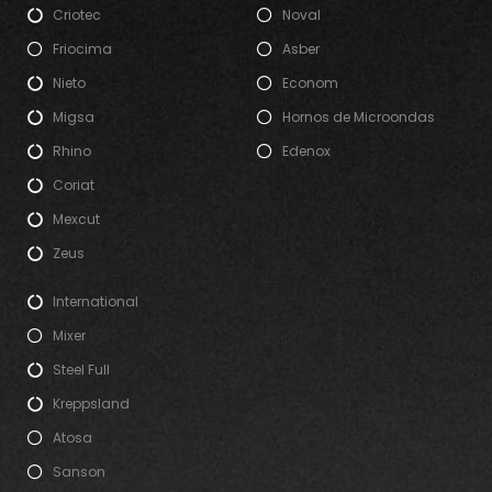
Criotec
Noval
Friocima
Asber
Nieto
Econom
Migsa
Hornos de Microondas
Rhino
Edenox
Coriat
Mexcut
Zeus
International
Mixer
Steel Full
Kreppsland
Atosa
Sanson