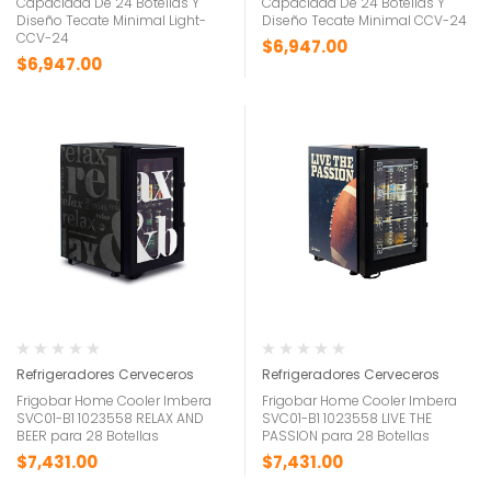
Capacidad De 24 Botellas Y
Capacidad De 24 Botellas Y
Diseño Tecate Minimal Light-
Diseño Tecate Minimal CCV-24
CCV-24
$
6,947.00
$
6,947.00
Refrigeradores Cerveceros
Refrigeradores Cerveceros
Frigobar Home Cooler Imbera
Frigobar Home Cooler Imbera
SVC01-B1 1023558 RELAX AND
SVC01-B1 1023558 LIVE THE
BEER para 28 Botellas
PASSION para 28 Botellas
$
7,431.00
$
7,431.00