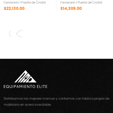
Cervecero 1 Puerta de Cristal
Cervecero 1 Puerta de Cristal
$
22,130.00
$
14,309.00
Distribuimos las mejores marcas y contamos con fabrica propia de
mobiliario en acero inoxidable.