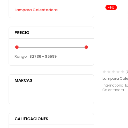
-9%
Lampara Calentadora
PRECIO
Rango :
$
2736
- $
5599
(
Lampara Cale
MARCAS
International
Calentadora
CALIFICACIONES