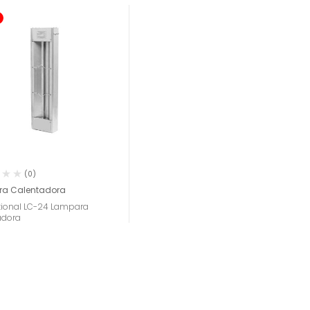
(0)
a Calentadora
ational LC-24 Lampara
adora