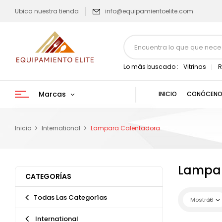
Ubica nuestra tienda
info@equipamientoelite.com
Lo más buscado :
Vitrinas
R
Marcas
INICIO
CONÓCENO
Inicio
International
Lampara Calentadora
Lampar
CATEGORÍAS
Todas Las Categorías
Mostrar
16
International