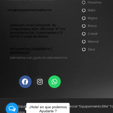
Friocima
info@equipamientoelite.mx
Nieto
Migsa
Direcciòn Local Comercial : Av
Rhino
Chapultepec Nùm. 136 Local "A" Col.
Roma Norte Del. Cuauhtemoc C.P.
Coriat
06700 Ciudad de Mèxico
Mexcut
5575991546 / 5535519721 /
Zeus
5559294337
Llámanos con gusto te atenderemos
© 2021 Equipamiento Elite. Nombre Comercial “Equipamiento Elite” 
¡Hola! en que podemos
Ayudarte ?
reservados.