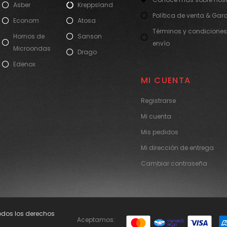
Asber
Kreppsland
Política de venta & Gar
Econom
Atosa
Términos y condiciones
Hornos de
Sanson
envío
Microondas
Drago
Edenox
MI CUENTA
Registrarse
Mi cuenta
Mis pedidos
Mi dirección de entrega
Cambiar contraseña
Todos los derechos
Aceptamos: