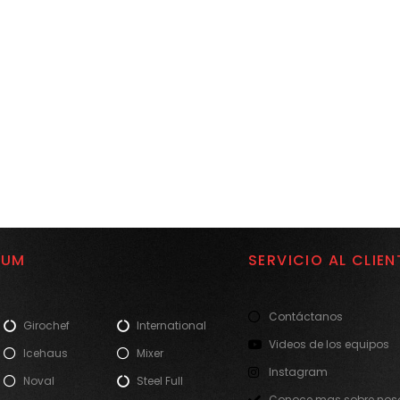
IUM
SERVICIO AL CLIEN
Contáctanos
Girochef
International
Videos de los equipos
Icehaus
Mixer
Instagram
Noval
Steel Full
Conoce mas sobre noso