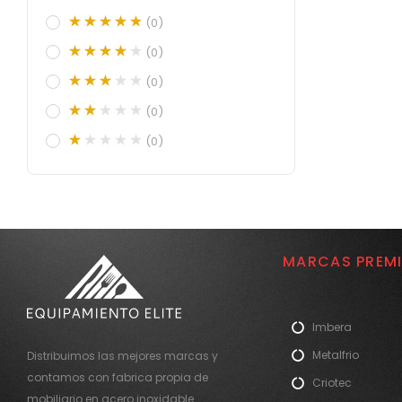
(0)
(0)
(0)
(0)
(0)
MARCAS PREM
Imbera
Metalfrio
Distribuimos las mejores marcas y
contamos con fabrica propia de
Criotec
mobiliario en acero inoxidable.