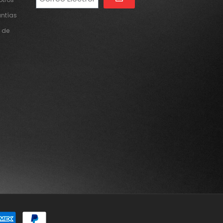
Alternative:
antías
 de