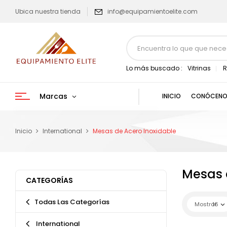
Ubica nuestra tienda
info@equipamientoelite.com
Lo más buscado :
Vitrinas
R
Marcas
INICIO
CONÓCENO
Inicio
International
Mesas de Acero Inoxidable
Mesas 
CATEGORÍAS
Todas Las Categorías
Mostrar
16
International