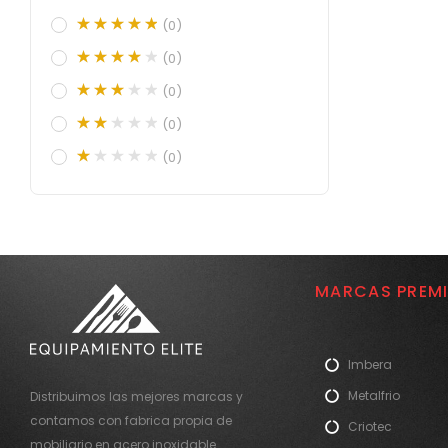
(0)
(0)
(0)
(0)
(0)
MARCAS PREM
Imbera
Metalfrio
Distribuimos las mejores marcas y
contamos con fabrica propia de
Criotec
mobiliario en acero inoxidable.