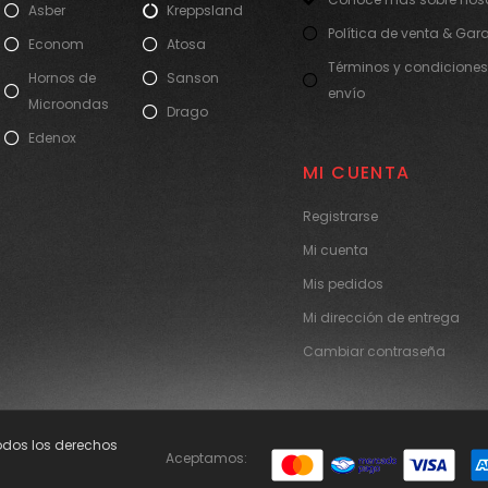
Asber
Kreppsland
Política de venta & Gar
Econom
Atosa
Términos y condiciones
Hornos de
Sanson
envío
Microondas
Drago
Edenox
MI CUENTA
Registrarse
Mi cuenta
Mis pedidos
Mi dirección de entrega
Cambiar contraseña
Todos los derechos
Aceptamos: