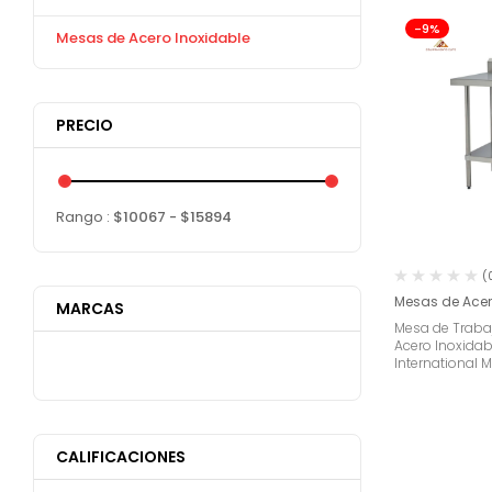
-9%
Mesas de Acero Inoxidable
PRECIO
Rango :
$
10067
- $
15894
(
Mesas de Acer
MARCAS
Mesa de Traba
Acero Inoxidab
International M
CALIFICACIONES