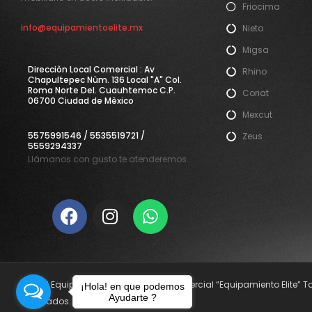
Friocima
info@equipamientoelite.mx
Nieto
Migsa
Direcciòn Local Comercial : Av
Rhino
Chapultepec Nùm. 136 Local "A" Col.
Roma Norte Del. Cuauhtemoc C.P.
Coriat
06700 Ciudad de Mèxico
Mexcut
5575991546 / 5535519721 /
Zeus
5559294337
Llámanos con gusto te atenderemos
© 2021 Equipamiento Elite. Nombre Comercial “Equipamiento Elite” 
¡Hola! en que podemos
Ayudarte ?
reservados.