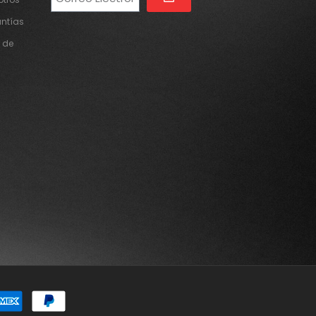
Alternative:
antías
 de