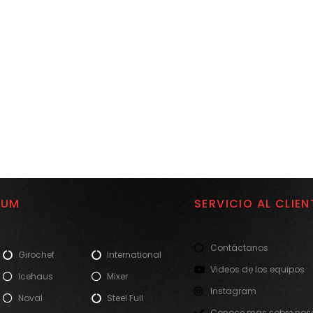
IUM
SERVICIO AL CLIEN
Contáctanos
Girochef
International
Videos de los equipos
Icehaus
Mixer
Instagram
Noval
Steel Full
Conoce mas sobre noso