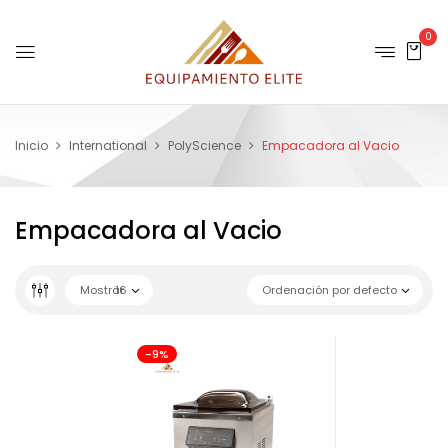
0
Inicio
International
PolyScience
Empacadora al Vacio
Empacadora al Vacio
Mostrar
16
Ordenación por defecto
-9%