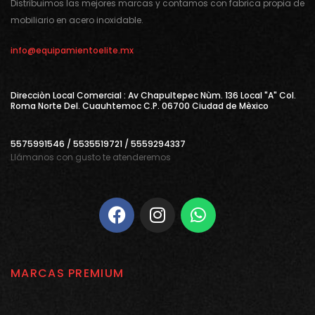
Distribuimos las mejores marcas y contamos con fabrica propia de
mobiliario en acero inoxidable.
info@equipamientoelite.mx
Direcciòn Local Comercial : Av Chapultepec Nùm. 136 Local "A" Col.
Roma Norte Del. Cuauhtemoc C.P. 06700 Ciudad de Mèxico
5575991546 / 5535519721 / 5559294337
Llámanos con gusto te atenderemos
MARCAS PREMIUM