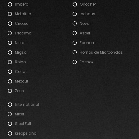
Imbera
Girochef
Metalfrio
Icehaus
Criotec
Noval
Friocima
Asber
Nieto
Econom
Migsa
Hornos de Microondas
Rhino
Edenox
Coriat
Mexcut
Zeus
International
Mixer
Steel Full
Kreppsland