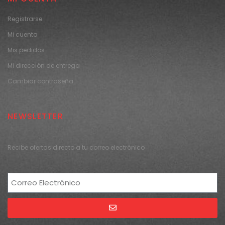
Registrarse
Mi cuenta
Mis pedidos
Mi dirección de entrega
Cambiar contraseña
NEWSLETTER
Recibe ofertas directo a tu correo electrónico
Alternative: