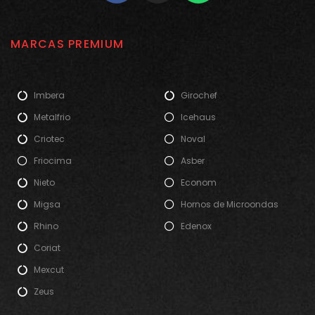
MARCAS PREMIUM
Imbera
Girochef
Metalfrio
Icehaus
Criotec
Noval
Friocima
Asber
Nieto
Econom
Migsa
Hornos de Microondas
Rhino
Edenox
Coriat
Mexcut
Zeus