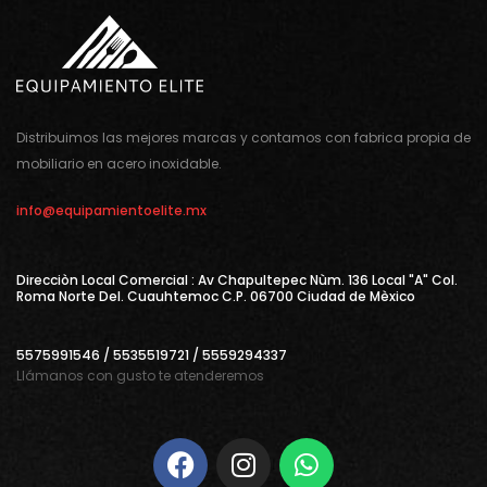
Distribuimos las mejores marcas y contamos con fabrica propia de
mobiliario en acero inoxidable.
info@equipamientoelite.mx
Direcciòn Local Comercial : Av Chapultepec Nùm. 136 Local "A" Col.
Roma Norte Del. Cuauhtemoc C.P. 06700 Ciudad de Mèxico
5575991546 / 5535519721 / 5559294337
Llámanos con gusto te atenderemos