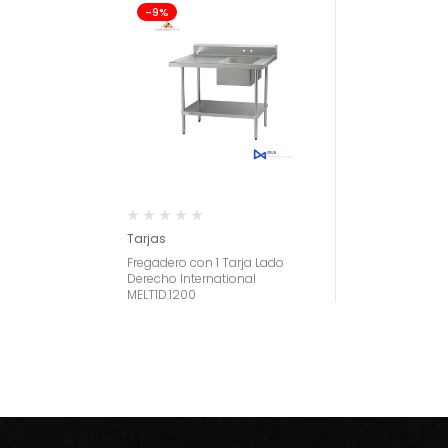
-9%
Tarjas
Fregadero con 1 Tarja Lado
Derecho International
MELT1D.1200