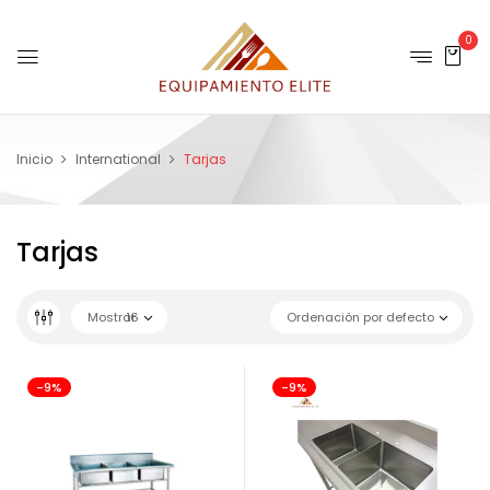
0
Inicio
International
Tarjas
Tarjas
Mostrar
16
Ordenación por defecto
-9%
-9%