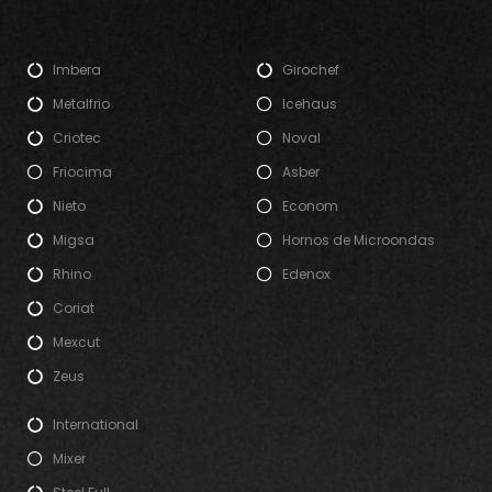
Imbera
Girochef
Metalfrio
Icehaus
Criotec
Noval
Friocima
Asber
Nieto
Econom
Migsa
Hornos de Microondas
Rhino
Edenox
Coriat
Mexcut
Zeus
International
Mixer