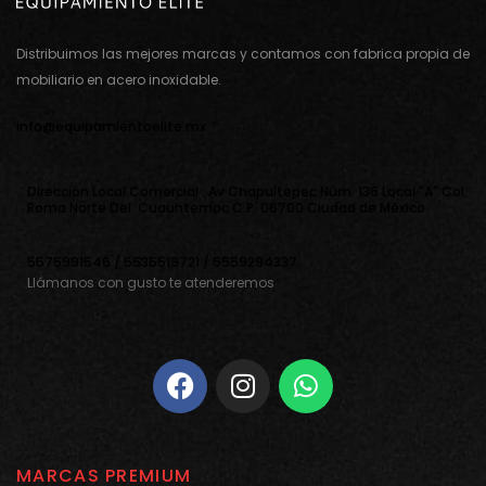
Distribuimos las mejores marcas y contamos con fabrica propia de
mobiliario en acero inoxidable.
info@equipamientoelite.mx
Direcciòn Local Comercial : Av Chapultepec Nùm. 136 Local "A" Col.
Roma Norte Del. Cuauhtemoc C.P. 06700 Ciudad de Mèxico
5575991546 / 5535519721 / 5559294337
Llámanos con gusto te atenderemos
MARCAS PREMIUM