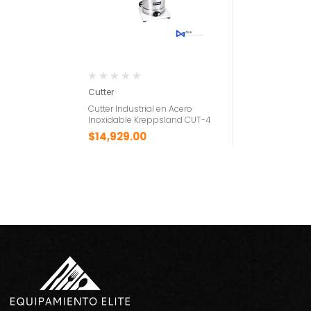
Cutter
Cutter Industrial en Acero
Inoxidable Kreppsland CUT-4
$
14,929.00