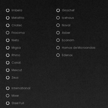
Imbera
Girochef
Metalfrio
Icehaus
Criotec
Noval
Friocima
Asber
Nieto
Econom
Migsa
Hornos de Microondas
Rhino
Edenox
Coriat
Mexcut
Zeus
International
Mixer
Steel Full