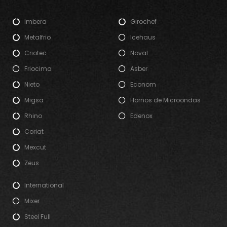
Imbera
Girochef
Metalfrio
Icehaus
Criotec
Noval
Friocima
Asber
Nieto
Econom
Migsa
Hornos de Microondas
Rhino
Edenox
Coriat
Mexcut
Zeus
International
Mixer
Steel Full