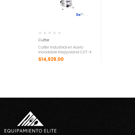
Cutter
Cutter Industrial en Acero
Inoxidable Kreppsland CUT-4
$
14,929.00