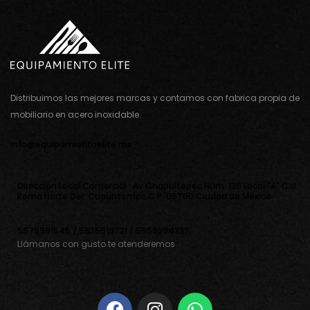
Distribuimos las mejores marcas y contamos con fabrica propia de
mobiliario en acero inoxidable.
info@equipamientoelite.mx
Direcciòn Local Comercial : Av Chapultepec Nùm. 136 Local "A" Col.
Roma Norte Del. Cuauhtemoc C.P. 06700 Ciudad de Mèxico
5575991546 / 5535519721 / 5559294337
Llámanos con gusto te atenderemos