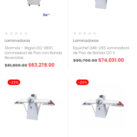
Laminadoras
Laminadoras
Starmax – Migsa DQ-380C
Equichef LMB-265 Laminadora
Laminadora de Piso con Banda
de Piso de Banda 120 V
Reversible
$
74,031.00
$
95,700.00
$
63,278.00
$
81,800.00
-23%
-23%