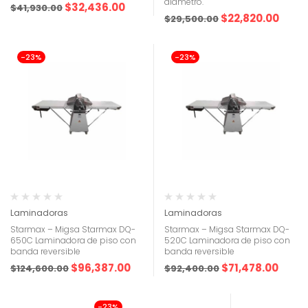
diámetro.
$
32,436.00
$
41,930.00
$
22,820.00
$
29,500.00
-23%
-23%
Laminadoras
Laminadoras
Starmax – Migsa Starmax DQ-
Starmax – Migsa Starmax DQ-
650C Laminadora de piso con
520C Laminadora de piso con
banda reversible
banda reversible
$
96,387.00
$
71,478.00
$
124,600.00
$
92,400.00
-23%