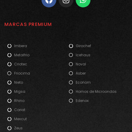
MARCAS PREMIUM
Imbera
Girochef
Metalfrio
Icehaus
Criotec
Noval
Friocima
Asber
Nieto
Econom
Migsa
Hornos de Microondas
Rhino
Edenox
Coriat
Mexcut
Zeus