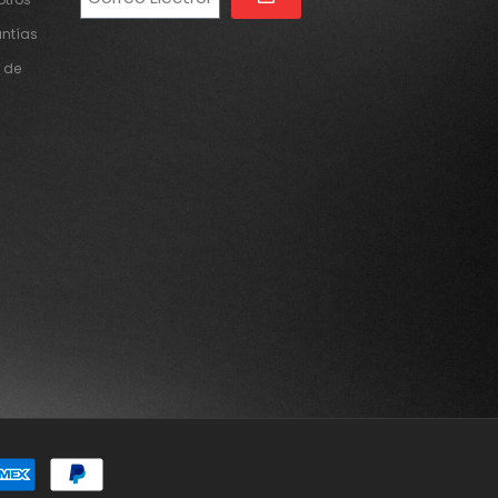
Alternative:
antías
 de