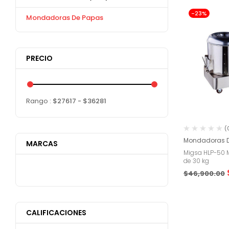
-23%
Mondadoras De Papas
PRECIO
Rango :
$
27617
- $
36281
(
Mondadoras D
MARCAS
Migsa HLP-50 
de 30 kg
$
46,900.00
CALIFICACIONES