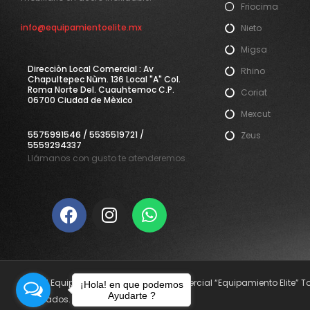
Friocima
info@equipamientoelite.mx
Nieto
Migsa
Direcciòn Local Comercial : Av
Rhino
Chapultepec Nùm. 136 Local "A" Col.
Roma Norte Del. Cuauhtemoc C.P.
Coriat
06700 Ciudad de Mèxico
Mexcut
5575991546 / 5535519721 /
Zeus
5559294337
Llámanos con gusto te atenderemos
© 2021 Equipamiento Elite. Nombre Comercial “Equipamiento Elite” 
¡Hola! en que podemos
Ayudarte ?
reservados.