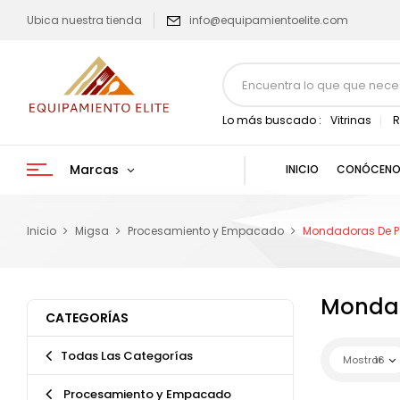
Ubica nuestra tienda
info@equipamientoelite.com
Lo más buscado :
Vitrinas
R
Marcas
INICIO
CONÓCENO
Inicio
Migsa
Procesamiento y Empacado
Mondadoras De 
Mondad
CATEGORÍAS
Todas Las Categorías
Mostrar
16
Procesamiento y Empacado