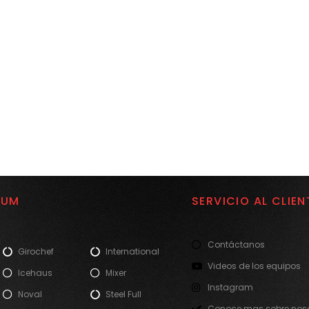
IUM
SERVICIO AL CLIEN
Contáctanos
Girochef
International
Videos de los equipos
Icehaus
Mixer
Instagram
Noval
Steel Full
Conoce mas sobre noso