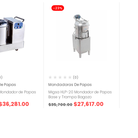
-23%
0)
(0)
e Papas
Mondadoras De Papas
Mondador de Papas
Migsa HLP-20 Mondador de Papas
Base y Trampa Bagazo
$
36,281.00
$
27,617.00
$
35,700.00