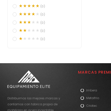
(0)
(0)
(0)
(0)
(0)
MARCAS PREM
Imbera
Metalfrio
Distribuimos las mejores marcas y
contamos con fabrica propia de
Criotec
mobiliario en acero inoxidable.