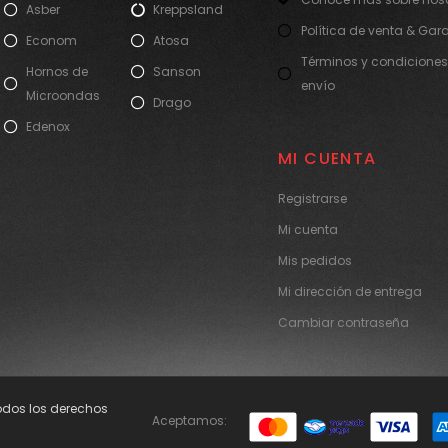
Asber
Kreppsland
Política de venta & Gar
Econom
Atosa
Términos y condiciones
Hornos de
Sanson
envío
Microondas
Drago
Edenox
MI CUENTA
Registrarse
Mi cuenta
Mis pedidos
Mi dirección de entrega
Cambiar contraseña
Todos los derechos
Aceptamos: