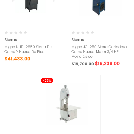
Sierras
Sierras
Migsa NHD-2850 Sierra De
Migsa JG-250 Sierra Cortadora
Carne Y Hueso De Piso
Carne Hueso. Motor 3/4 HP
Monofásico
$
41,433.00
$
15,239.00
$
19,700.00
-23%