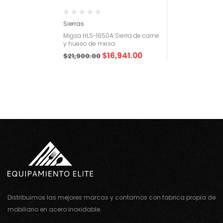
Sierras
Migsa HLS-1650A Sierra de carne
y hueso de mesa.
$
16,941.00
$
21,900.00
Distribuimos las mejores marcas y contamos con fabrica propia de
mobiliario en acero inoxidable.