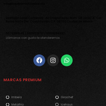
info@equipamientoelite.mx
Direcciòn Local Comercial : Av Chapultepec Nùm. 136 Local "A" Col.
Roma Norte Del. Cuauhtemoc C.P. 06700 Ciudad de Mèxico
5575991546 / 5535519721 / 5559294337
Llámanos con gusto te atenderemos
MARCAS PREMIUM
Imbera
Girochef
Metalfrio
Icehaus