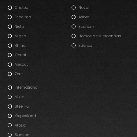
Criotec
Noval
Friocima
Asber
Nieto
Econom
Migsa
Hornos de Microondas
Rhino
Edenox
Coriat
Mexcut
Zeus
International
Mixer
Steel Full
Kreppsland
Atosa
Sanson