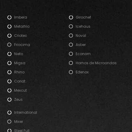
Imbera
Girochef
Metalfrio
Icehaus
Criotec
Noval
Friocima
Asber
Nieto
Econom
Migsa
Hornos de Microondas
Rhino
Edenox
Coriat
Mexcut
Zeus
International
Mixer
Steel Full