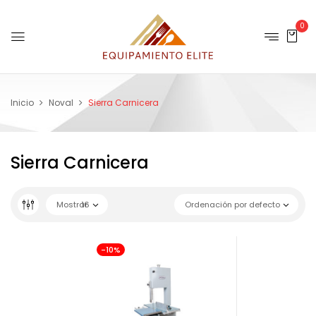
0
Inicio
Noval
Sierra Carnicera
Sierra Carnicera
Mostrar
16
Ordenación por defecto
-10%