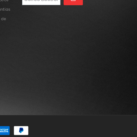
Alternative:
antías
 de