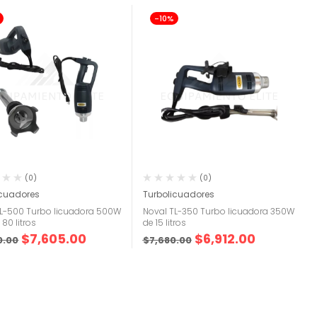
-10%
(0)
(0)
icuadores
Turbolicuadores
TL-500 Turbo licuadora 500W
Noval TL-350 Turbo licuadora 350W
 80 litros
de 15 litros
$
7,605.00
$
6,912.00
0.00
$
7,680.00