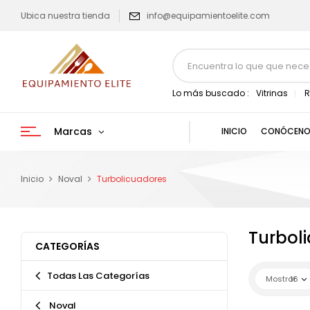
Ubica nuestra tienda
info@equipamientoelite.com
Lo más buscado :
Vitrinas
R
Marcas
INICIO
CONÓCENO
Inicio
Noval
Turbolicuadores
Turbol
CATEGORÍAS
Todas Las Categorías
Mostrar
16
Noval