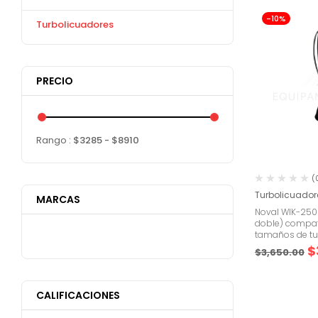
-10%
Turbolicuadores
PRECIO
Rango :
$
3285
- $
8910
(
Turbolicuador
MARCAS
Noval WIK-250
doble) compati
tamaños de tu
$
$
3,650.00
CALIFICACIONES