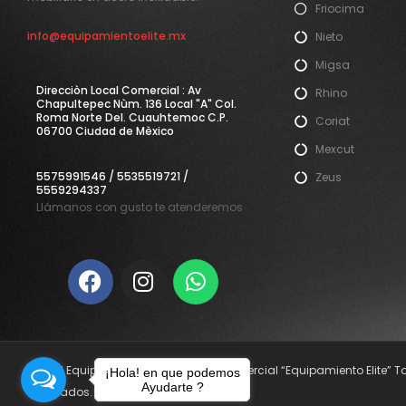
Friocima
info@equipamientoelite.mx
Nieto
Migsa
Direcciòn Local Comercial : Av
Rhino
Chapultepec Nùm. 136 Local "A" Col.
Roma Norte Del. Cuauhtemoc C.P.
Coriat
06700 Ciudad de Mèxico
Mexcut
5575991546 / 5535519721 /
Zeus
5559294337
Llámanos con gusto te atenderemos
© 2021 Equipamiento Elite. Nombre Comercial “Equipamiento Elite” 
¡Hola! en que podemos
Ayudarte ?
reservados.