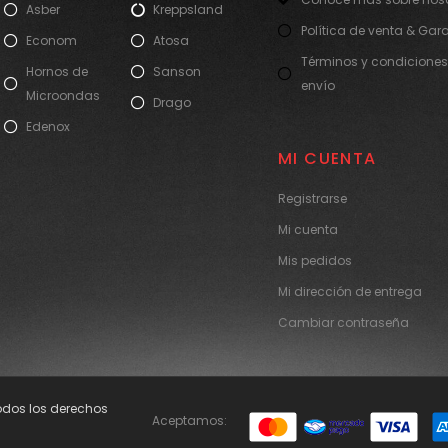
Asber
Kreppsland
Política de venta & Gar
Econom
Atosa
Términos y condiciones
Hornos de
Sanson
envío
Microondas
Drago
Edenox
MI CUENTA
Registrarse
Mi cuenta
Mis pedidos
Mi dirección de entrega
Cambiar contraseña
Todos los derechos
Aceptamos: