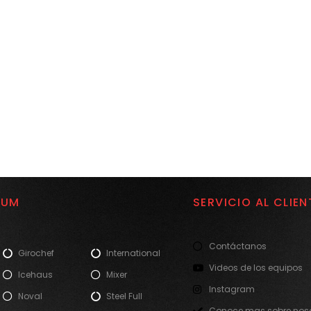
IUM
SERVICIO AL CLIEN
Contáctanos
Girochef
International
Videos de los equipos
Icehaus
Mixer
Instagram
Noval
Steel Full
Conoce mas sobre noso