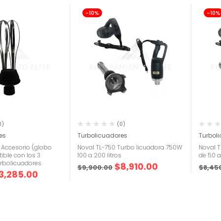
-10%
-10%
0)
(0)
es
Turbolicuadores
Turbol
 Accesorio (globo
Noval TL-750 Turbo licuadora 750W
Noval 
ble con los 3
100 a 200 litros
de 50 a
rbolicuadores
$
8,910.00
$
9,900.00
$
8,45
3,285.00