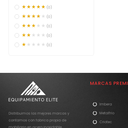
(0)
(0)
(0)
(0)
(0)
MARCAS PREM
Imbera
Metalfrio
Distribuimos las mejores marcas y
contamos con fabrica propia de
Criotec
mobiliario en acero inoxidable.