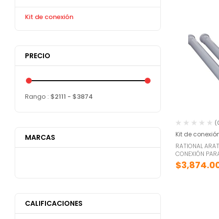
Kit de conexión
PRECIO
Rango :
$
2111
- $
3874
(
Kit de conexió
MARCAS
RATIONAL ARAT
CONEXIÓN PARA 
$
3,874.0
CALIFICACIONES