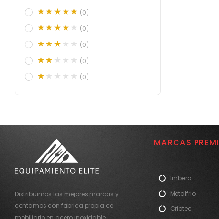
(0)
(0)
(0)
(0)
(0)
MARCAS PREM
Imbera
Metalfrio
Distribuimos las mejores marcas y
contamos con fabrica propia de
Criotec
mobiliario en acero inoxidable.