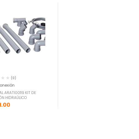
(0)
conexión
L ARATI00119 KIT DE
ÓN HIDRAÚLICO
11.00