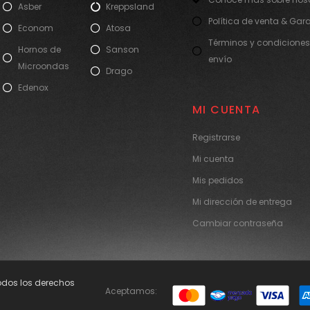
Asber
Kreppsland
Política de venta & Gar
Econom
Atosa
Términos y condiciones
Hornos de
Sanson
envío
Microondas
Drago
Edenox
MI CUENTA
Registrarse
Mi cuenta
Mis pedidos
Mi dirección de entrega
Cambiar contraseña
Todos los derechos
Aceptamos: