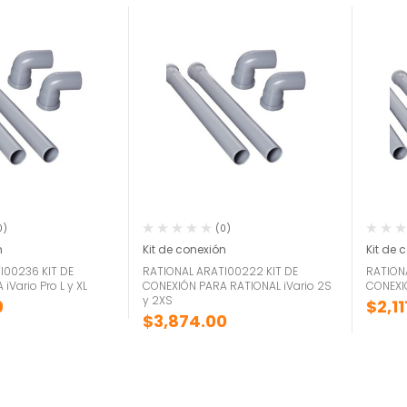
0)
(0)
n
Kit de conexión
Kit de 
I00236 KIT DE
RATIONAL ARATI00222 KIT DE
RATIONA
iVario Pro L y XL
CONEXIÓN PARA RATIONAL iVario 2S
CONEXI
y 2XS
0
$
2,1
$
3,874.00