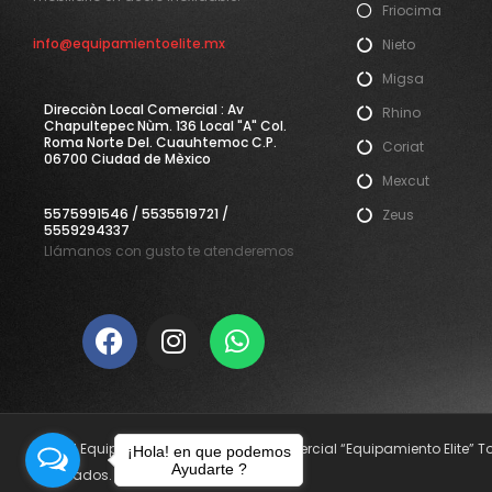
Friocima
info@equipamientoelite.mx
Nieto
Migsa
Direcciòn Local Comercial : Av
Rhino
Chapultepec Nùm. 136 Local "A" Col.
Roma Norte Del. Cuauhtemoc C.P.
Coriat
06700 Ciudad de Mèxico
Mexcut
5575991546 / 5535519721 /
Zeus
5559294337
Llámanos con gusto te atenderemos
© 2021 Equipamiento Elite. Nombre Comercial “Equipamiento Elite” 
¡Hola! en que podemos
Ayudarte ?
reservados.