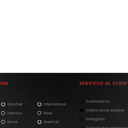
IUM
SERVICIO AL CLIEN
Contáctanos
Girochef
International
Videos de los equipos
Icehaus
Mixer
Instagram
Noval
Steel Full
Conoce mas sobre noso