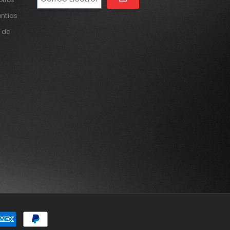
Alternative:
antías
 de