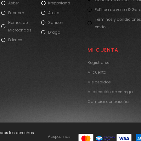
Asber
Kreppsland
Política de venta & Gar
Econom
Atosa
Términos y condiciones
Hornos de
Sanson
envío
Microondas
Drago
Edenox
MI CUENTA
Registrarse
Mi cuenta
Mis pedidos
Mi dirección de entrega
Cambiar contraseña
Todos los derechos
Aceptamos: