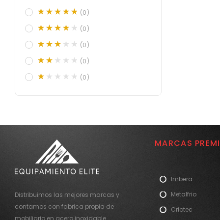
(0)
(0)
(0)
(0)
(0)
MARCAS PREM
Imbera
Metalfrio
Distribuimos las mejores marcas y
contamos con fabrica propia de
Criotec
mobiliario en acero inoxidable.