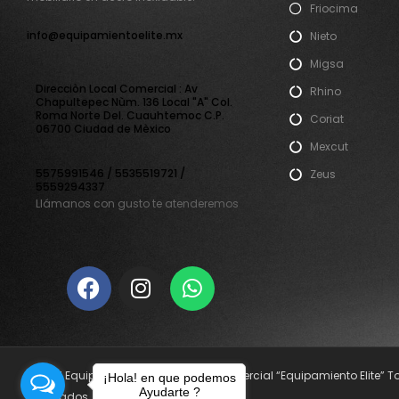
Friocima
info@equipamientoelite.mx
Nieto
Migsa
Direcciòn Local Comercial : Av
Rhino
Chapultepec Nùm. 136 Local "A" Col.
Roma Norte Del. Cuauhtemoc C.P.
Coriat
06700 Ciudad de Mèxico
Mexcut
5575991546 / 5535519721 /
Zeus
5559294337
Llámanos con gusto te atenderemos
© 2021 Equipamiento Elite. Nombre Comercial “Equipamiento Elite” 
¡Hola! en que podemos
Ayudarte ?
reservados.