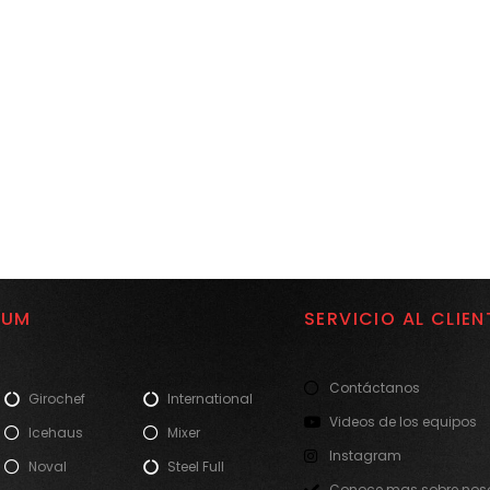
IUM
SERVICIO AL CLIEN
Contáctanos
Girochef
International
Videos de los equipos
Icehaus
Mixer
Instagram
Noval
Steel Full
Conoce mas sobre noso