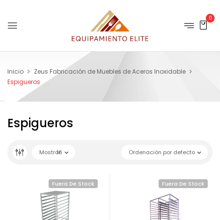
0
Inicio
Zeus Fabricación de Muebles de Aceros Inoxidable
Espigueros
Espigueros
Mostrar
16
Ordenación por defecto
Fuera De Stock
Fuera De Stock