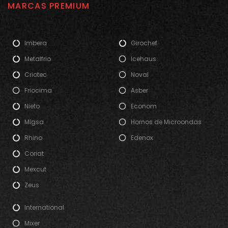
MARCAS PREMIUM
Imbera
Girochef
Metalfrio
Icehaus
Criotec
Noval
Friocima
Asber
Nieto
Econom
Migsa
Hornos de Microondas
Rhino
Edenox
Coriat
Mexcut
Zeus
International
Mixer