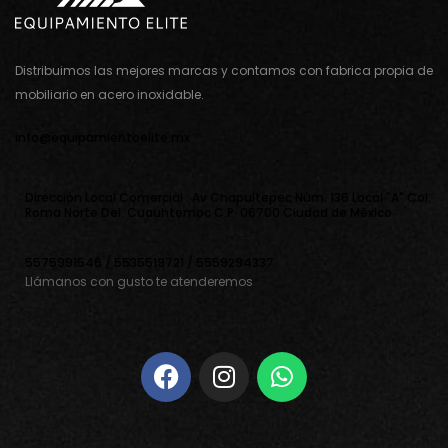
Distribuimos las mejores marcas y contamos con fabrica propia de
mobiliario en acero inoxidable.
info@equipamientoelite.mx
Direcciòn Local Comercial : Av Chapultepec Nùm. 136 Local "A" Col.
Roma Norte Del. Cuauhtemoc C.P. 06700 Ciudad de Mèxico
5575991546 / 5535519721 / 5559294337
Llámanos con gusto te atenderemos