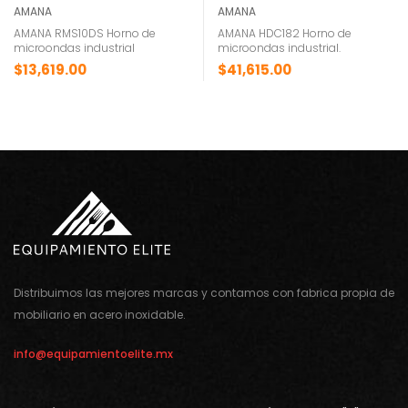
AMANA
AMANA
AMANA RMS10DS Horno de
AMANA HDC182 Horno de
microondas industrial
microondas industrial.
$
13,619.00
$
41,615.00
Distribuimos las mejores marcas y contamos con fabrica propia de
mobiliario en acero inoxidable.
info@equipamientoelite.mx