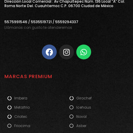
Direcciòn Local Comercial : Av Chapultepec Nùm. 136 Local "A" Col.
Roma Norte Del. Cuauhtemoc C.P. 06700 Ciudad de Mèxico
5575991546 / 5535519721 / 5559294337
Llámanos con gusto te atenderemos
MARCAS PREMIUM
Imbera
Girochef
Metalfrio
Icehaus
Criotec
Noval
Friocima
Asber