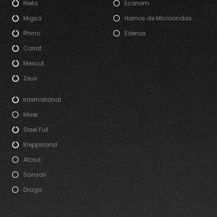
Nieto
Econom
Migsa
Hornos de Microondas
Rhino
Edenox
Coriat
Mexcut
Zeus
International
Mixer
Steel Full
Kreppsland
Atosa
Sanson
Drago