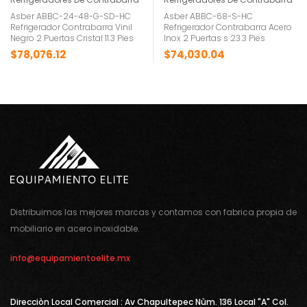
Asber ABBC-24-48-G-SD-HC
Asber ABBC-68-S-HC
Refrigerador Contrabarra Vinil
Refrigerador Contrabarra Acero
Negro 2 Puertas Cristal 11.3 Pies
Inox 2 Puertas s 23.3 Pies
$
78,076.12
$
74,030.04
Distribuimos las mejores marcas y contamos con fabrica propia de
mobiliario en acero inoxidable.
info@equipamientoelite.mx
Direcciòn Local Comercial : Av Chapultepec Nùm. 136 Local "A" Col.