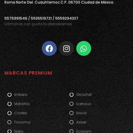
Roma Norte Del. Cuauhtemoc C.P. 06700 Ciudad de Mèxico
5575991546 / 5535519721 / 5559294337
Llámanos con gusto te atenderemos
MARCAS PREMIUM
Imbera
Girochef
Metalfrio
Icehaus
Criotec
Noval
Friocima
Asber
Nieto
Econom