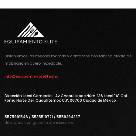
Distribuimos las mejores marcas y contamos con fabrica propia de
mobiliario en acero inoxidable.
info@equipamientoelite.mx
Direcciòn Local Comercial : Av Chapultepec Nùm. 136 Local "A" Col.
Roma Norte Del. Cuauhtemoc C.P. 06700 Ciudad de Mèxico
5575991546 / 5535519721 / 5559294337
Llámanos con gusto te atenderemos