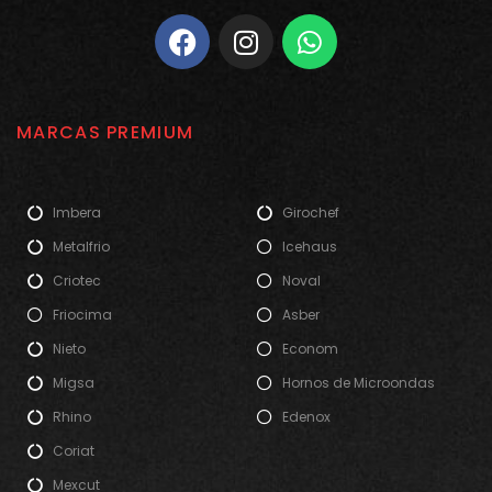
MARCAS PREMIUM
Imbera
Girochef
Metalfrio
Icehaus
Criotec
Noval
Friocima
Asber
Nieto
Econom
Migsa
Hornos de Microondas
Rhino
Edenox
Coriat
Mexcut