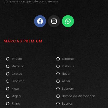
Llámanos con gusto te atenderemos
MARCAS PREMIUM
Imbera
Girochef
Metalfrio
Icehaus
Criotec
Noval
Friocima
Asber
Nieto
Econom
Migsa
Hornos de Microondas
Rhino
Edenox