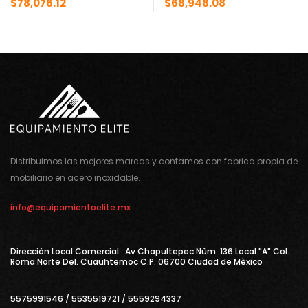
$
78,076.12
$
68,948.08
Distribuimos las mejores marcas y contamos con fabrica propia de
mobiliario en acero inoxidable.
info@equipamientoelite.mx
Direcciòn Local Comercial : Av Chapultepec Nùm. 136 Local "A" Col.
Roma Norte Del. Cuauhtemoc C.P. 06700 Ciudad de Mèxico
5575991546 / 5535519721 / 5559294337