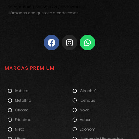
5575991546 / 5535519721 / 5559294337
Llámanos con gusto te atenderemos
MARCAS PREMIUM
Imbera
Girochef
Metalfrio
Icehaus
Criotec
Noval
Friocima
Asber
Nieto
Econom
Migsa
Hornos de Microondas