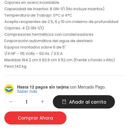
Cajones en acero inoxidable
Capacidad de Insertos: 8 GN-1/1 (No incluye insertos)
Temperatura de Trabajo: 0°C a 4°C
Acepta recipientes de 2.5, 6 y 10 cm máximo de profundidad
Cajones: 4 (2 GN-1/1)
Compresores herméticos con condensadores
Evaporación automática del agua de deshielo
Equipos montados sobre 6 de 5″
1/4 HP – 115 Volts – 60 Hz. / 3.5 A
Medidas:184.2 cm X 82.6 cm X 52 cm (Frente x Fondo x Alto)
Peso:142 kg
Hasta 12 pagos sin tarjeta
con Mercado Pago.
Saber más
Alternative:
Añadir al carrito
Comprar Ahora