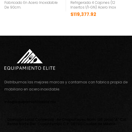
Fabricado En Acero Inoxidable
Refrigerada 4 Cajones (12
De 90cm.
Insertos 1/1-GN) Acero Inox
$
119,377.92
Distribuimos las mejores marcas y contamos con fabrica propia de
mobiliario en acero inoxidable.
info@equipamientoelite.mx
Direcciòn Local Comercial : Av Chapultepec Nùm. 136 Local "A" Col.
Roma Norte Del. Cuauhtemoc C.P. 06700 Ciudad de Mèxico