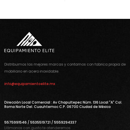
Distribuimos las mejores marcas y contamos con fabrica propia de
mobiliario en acero inoxidable.
info@equipamientoelite.mx
Direcciòn Local Comercial : Av Chapultepec Nùm. 136 Local "A" Col.
Roma Norte Del. Cuauhtemoc C.P. 06700 Ciudad de Mèxico
5575991546 / 5535519721 / 5559294337
Llámanos con gusto te atenderemos