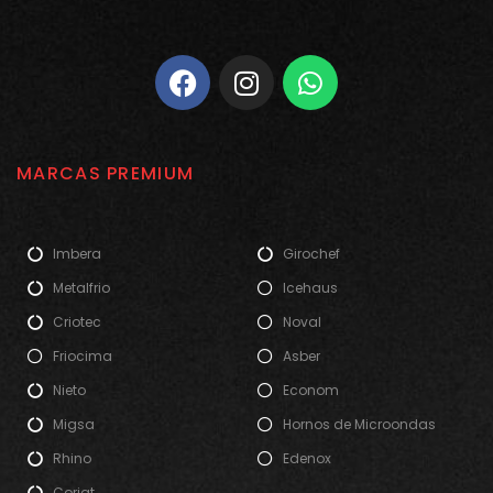
MARCAS PREMIUM
Imbera
Girochef
Metalfrio
Icehaus
Criotec
Noval
Friocima
Asber
Nieto
Econom
Migsa
Hornos de Microondas
Rhino
Edenox
Coriat