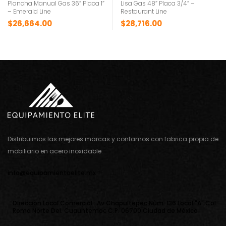
Plancha Manual Gas 36” Placa 1”
Lisa Gas 48” Placa 3/4” –
– Emerald Line
Restaurant Line
$
26,664.00
$
28,716.00
Distribuimos las mejores marcas y contamos con fabrica propia de
mobiliario en acero inoxidable.
info@equipamientoelite.mx
Direcciòn Local Comercial : Av Chapultepec Nùm. 136 Local "A" Col.
Roma Norte Del. Cuauhtemoc C.P. 06700 Ciudad de Mèxico