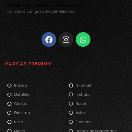
5575991546 / 5535519721 / 5559294337
Llámanos con gusto te atenderemos
MARCAS PREMIUM
Imbera
Girochef
Metalfrio
Icehaus
Criotec
Noval
Friocima
Asber
Nieto
Econom
Migsa
Hornos de Microondas