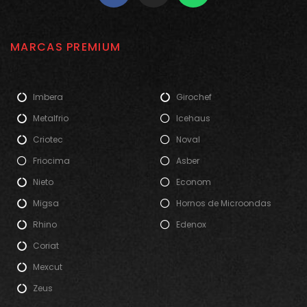
MARCAS PREMIUM
Imbera
Girochef
Metalfrio
Icehaus
Criotec
Noval
Friocima
Asber
Nieto
Econom
Migsa
Hornos de Microondas
Rhino
Edenox
Coriat
Mexcut
Zeus