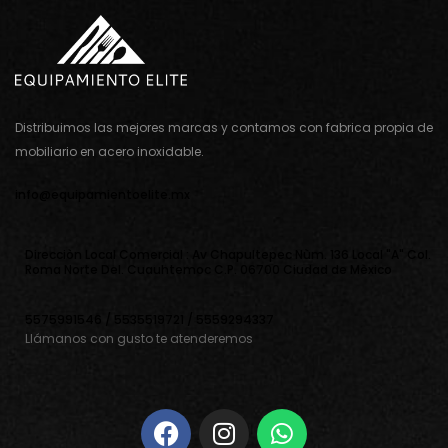
Distribuimos las mejores marcas y contamos con fabrica propia de
mobiliario en acero inoxidable.
info@equipamientoelite.mx
Direcciòn Local Comercial : Av Chapultepec Nùm. 136 Local "A" Col.
Roma Norte Del. Cuauhtemoc C.P. 06700 Ciudad de Mèxico
5575991546 / 5535519721 / 5559294337
Llámanos con gusto te atenderemos