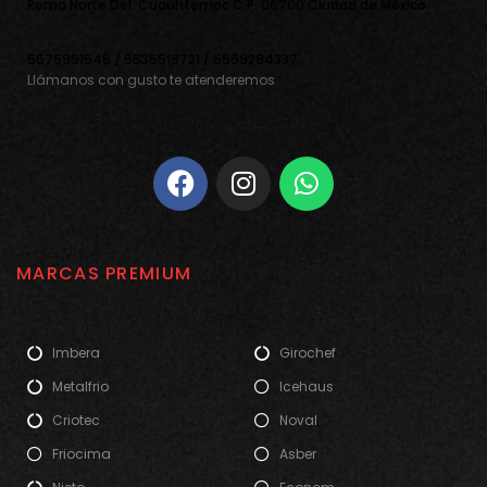
Roma Norte Del. Cuauhtemoc C.P. 06700 Ciudad de Mèxico
5575991546 / 5535519721 / 5559294337
Llámanos con gusto te atenderemos
MARCAS PREMIUM
Imbera
Girochef
Metalfrio
Icehaus
Criotec
Noval
Friocima
Asber