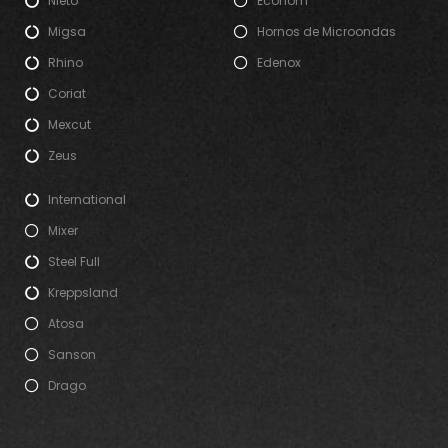
Nieto
Econom
Migsa
Hornos de Microondas
Rhino
Edenox
Coriat
Mexcut
Zeus
International
Mixer
Steel Full
Kreppsland
Atosa
Sanson
Drago