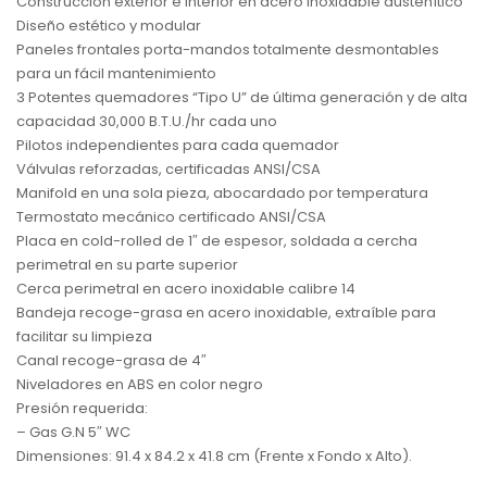
Construcción exterior e interior en acero inoxidable austenítico
Diseño estético y modular
Paneles frontales porta-mandos totalmente desmontables
para un fácil mantenimiento
3 Potentes quemadores “Tipo U” de última generación y de alta
capacidad 30,000 B.T.U./hr cada uno
Pilotos independientes para cada quemador
Válvulas reforzadas, certificadas ANSI/CSA
Manifold en una sola pieza, abocardado por temperatura
Termostato mecánico certificado ANSI/CSA
Placa en cold-rolled de 1″ de espesor, soldada a cercha
perimetral en su parte superior
Cerca perimetral en acero inoxidable calibre 14
Bandeja recoge-grasa en acero inoxidable, extraíble para
facilitar su limpieza
Canal recoge-grasa de 4″
Niveladores en ABS en color negro
Presión requerida:
– Gas G.N 5″ WC
Dimensiones: 91.4 x 84.2 x 41.8 cm (Frente x Fondo x Alto).