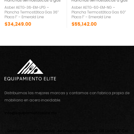
Planchas termostáticas a gas
Planchas termostáticas a gas
Asber AETG-36-EM-LPG –
Asber AETG-60-EM-NG –
Plancha Termostática Gas 36”
Plancha Termostática Gas 60”
Placa 1” – Emerald Line
Placa 1” – Emerald Line
$
34,249.00
$
55,142.00
Distribuimos las mejores marcas y contamos con fabrica propia de
mobiliario en acero inoxidable.
info@equipamientoelite.mx
Direcciòn Local Comercial : Av Chapultepec Nùm. 136 Local "A" Col.