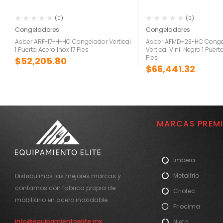
(0)
(0)
Congeladores
Congeladores
Asber ARF-17-H-HC Congelador Vertical
Asber AFMD-23-HC Conge
1 Puerta Acero Inox 17 Pies
Vertical Vinil Negro 1 Puert
Pies
$
52,205.80
$
66,441.32
MARCAS PREM
Imbera
Metalfrio
Distribuimos las mejores marcas y
contamos con fabrica propia de
Criotec
mobiliario en acero inoxidable.
Friocima
info@equipamientoelite.mx
Nieto