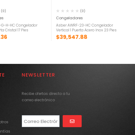
(0)
(0)
es
Congeladores
7-G-H-HC Congelador
Asber AWRF-23-HC Congelador
rta Cristal 17 Pies
Vertical 1 Puerta Acero Inox 23 Pies
.36
$
39,547.88
TE
NEWSLETTER
Recibe ofertas directo a tu
correo electrónico
tros
Alternative:
antías