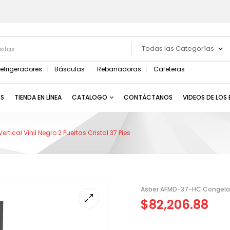
Todas las Categorías
efrigeradores
Básculas
Rebanadoras
Cafeteras
S
TIENDA EN LÍNEA
CATALOGO
CONTÁCTANOS
VIDEOS DE LOS
ical Vinil Negro 2 Puertas Cristal 37 Pies
Asber AFMD-37-HC Congelador
$
82,206.88