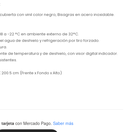
:
cubierta con vinil color negro, Bisagras en acero inoxidable.
18 a -22 °C en ambiente externo de 32°C.
 agua de deshielo y refrigeración por tiro forzado.
ura.
ente de temperatura y de deshielo, con visor digital indicador.
istentes.
 200.5 cm (Frente x Fondo x Alto)
 tarjeta
con Mercado Pago.
Saber más