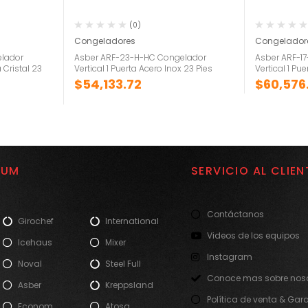
(0)
Congeladores
Congelador
lador
Asber ARF-23-H-HC Congelador
Asber ARF-1
a Cristal 23
Vertical 1 Puerta Acero Inox 23 Pies
Vertical 1 Pue
$
54,133.72
$
60,576
IUM
SERVICIO AL CLIEN
Contáctanos
Girochef
International
Videos de los equipos
Icehaus
Mixer
Instagram
Noval
Steel Full
Conoce mas sobre noso
Asber
Kreppsland
Política de venta & Gar
Econom
Atosa