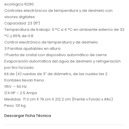
ecológico R290.
Controles electrónicos de temperatura y de deshielo con
visores digitales.
Capacidad: 23 (ft³)
Temperatura de trabajo: 0 °C a 4 °C en ambiente externo de 32
°C y 65% de H.R.
Control electrónico de temperatura y de deshielo
3 Parrillas ajustables en altura
1 Puerta de cristal con dispositivo automático de cierre.
Evaporación automática del agua de deshielo y refrigeración
por tiro forzado.
Kit de (4) ruedas de 3” de diámetro, de las cuales las 2
frontales llevan freno.
115V. – 60 Hz.
1/4 HP – 2.5 Amps
Medidas: 71.3 cm X 79 cm X 212.2 cm (Frente x Fondo x Alto)
Peso: 131 kg
Descargar Ficha Técnica