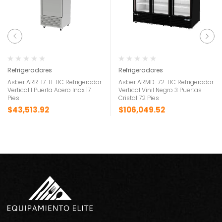
Refrigeradores
Refrigeradores
Asber ARR-17-H-HC Refrigerador
Asber ARMD-72-HC Refrigerador
Vertical 1 Puerta Acero Inox 17
Vertical Vinil Negro 3 Puertas
Pies
Cristal 72 Pies
$
43,513.92
$
106,049.52