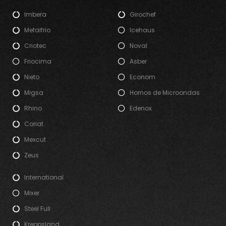
Imbera
Girochef
Metalfrio
Icehaus
Criotec
Noval
Friocima
Asber
Nieto
Econom
Migsa
Hornos de Microondas
Rhino
Edenox
Coriat
Mexcut
Zeus
International
Mixer
Steel Full
Kreppsland