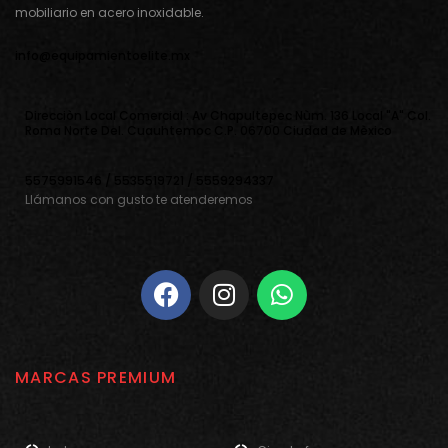
mobiliario en acero inoxidable.
info@equipamientoelite.mx
Direcciòn Local Comercial : Av Chapultepec Nùm. 136 Local "A" Col.
Roma Norte Del. Cuauhtemoc C.P. 06700 Ciudad de Mèxico
5575991546 / 5535519721 / 5559294337
Llámanos con gusto te atenderemos
MARCAS PREMIUM