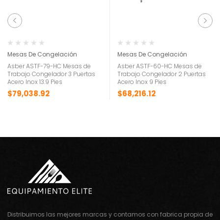
Mesas De Congelación
Mesas De Congelación
Asber ASTF-79-HC Mesas de
Asber ASTF-60-HC Mesas de
Trabajo Congelador 3 Puertas
Trabajo Congelador 2 Puertas
Acero Inox 13.9 Pies
Acero Inox 9 Pies
$
79,038.92
$
68,216.12
Distribuimos las mejores marcas y contamos con fabrica propia de