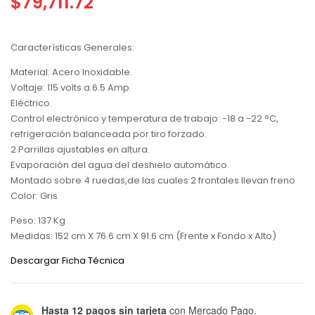
$
79,711.72
Características Generales:
Material: Acero Inoxidable.
Voltaje: 115 volts a 6.5 Amp.
Eléctrico.
Control electrónico y temperatura de trabajo: -18 a -22 °C,
refrigeración balanceada por tiro forzado.
2 Parrillas ajustables en altura.
Evaporación del agua del deshielo automático.
Montado sobre 4 ruedas,de las cuales 2 frontales llevan freno
Color: Gris
Peso: 137 Kg
Medidas: 152 cm X 76.6 cm X 91.6 cm (Frente x Fondo x Alto)
Descargar Ficha Técnica
Hasta 12 pagos sin tarjeta
con Mercado Pago.