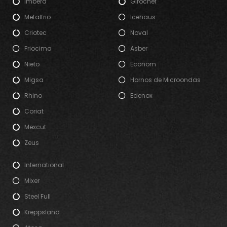
Imbera
Girochef
Metalfrio
Icehaus
Criotec
Noval
Friocima
Asber
Nieto
Econom
Migsa
Hornos de Microondas
Rhino
Edenox
Coriat
Mexcut
Zeus
International
Mixer
Steel Full
Kreppsland