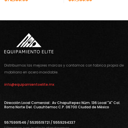
Distribuimos las mejores marcas y contamos con fabrica propia de
mobiliario en acero inoxidable.
info@equipamientoelite.mx
Direcciòn Local Comercial : Av Chapultepec Nùm. 136 Local "A" Col.
Roma Norte Del. Cuauhtemoc C.P. 06700 Ciudad de Mèxico
5575991546 / 5535519721 / 5559294337
Llámanos con gusto te atenderemos