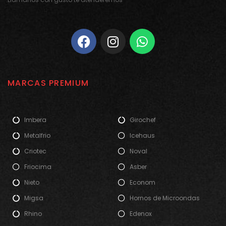
MARCAS PREMIUM
Imbera
Girochef
Metalfrio
Icehaus
Criotec
Noval
Friocima
Asber
Nieto
Econom
Migsa
Hornos de Microondas
Rhino
Edenox