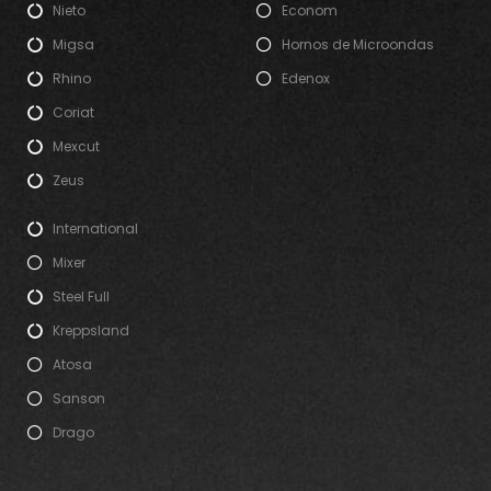
Nieto
Econom
Migsa
Hornos de Microondas
Rhino
Edenox
Coriat
Mexcut
Zeus
International
Mixer
Steel Full
Kreppsland
Atosa
Sanson
Drago