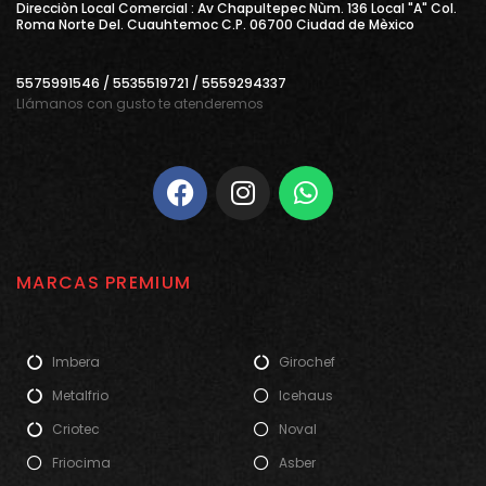
Direcciòn Local Comercial : Av Chapultepec Nùm. 136 Local "A" Col.
Roma Norte Del. Cuauhtemoc C.P. 06700 Ciudad de Mèxico
5575991546 / 5535519721 / 5559294337
Llámanos con gusto te atenderemos
MARCAS PREMIUM
Imbera
Girochef
Metalfrio
Icehaus
Criotec
Noval
Friocima
Asber