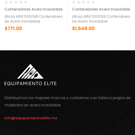
Contenedores Acero Inoxidable
Contenedores Acero Inoxidable
Atosa ARATI00096 Contendores
Atosa ARATI00099 Contendores
De Acero Inoxidable
De Acero Inoxidable
$
771.00
$
1,549.00
Distribuimos las mejores marcas y contamos con fabrica propia de
mobiliario en acero inoxidable.
info@equipamientoelite.mx