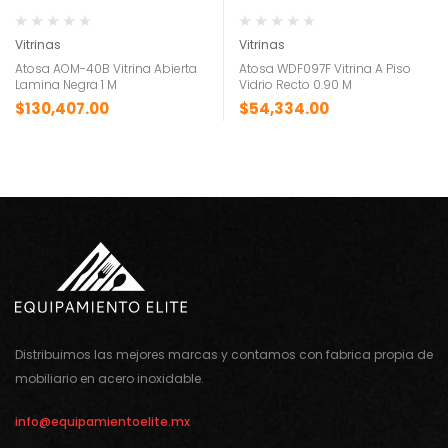
Vitrinas
Vitrinas
Atosa AOM-40B Vitrina Abierta
Atosa WDF097F Vitrina A Piso
Lamina Negra 1 M
Vidrio Recto 0.90 M
$
130,407.00
$
54,334.00
Distribuimos las mejores marcas y contamos con fabrica propia de
mobiliario en acero inoxidable.
info@equipamientoelite.mx