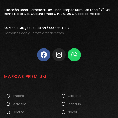
Direcciòn Local Comercial : Av Chapultepec Nùm. 136 Local "A" Col.
Roma Norte Del. Cuauhtemoc C.P. 06700 Ciudad de Mèxico
5575991546 / 5535519721 / 5559294337
Llámanos con gusto te atenderemos
MARCAS PREMIUM
Imbera
Girochef
Metalfrio
Icehaus
Criotec
Noval