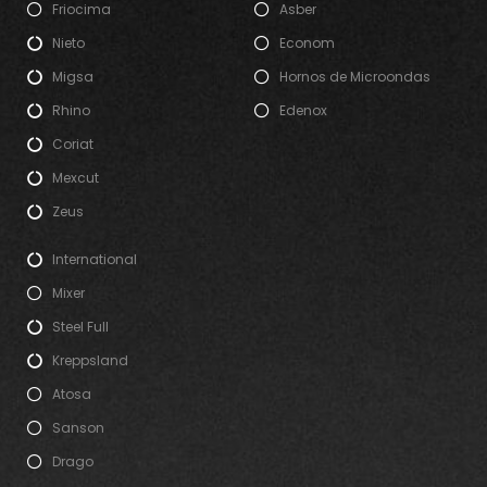
Friocima
Asber
Nieto
Econom
Migsa
Hornos de Microondas
Rhino
Edenox
Coriat
Mexcut
Zeus
International
Mixer
Steel Full
Kreppsland
Atosa
Sanson
Drago