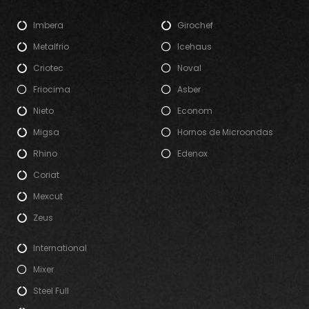
Imbera
Girochef
Metalfrio
Icehaus
Criotec
Noval
Friocima
Asber
Nieto
Econom
Migsa
Hornos de Microondas
Rhino
Edenox
Coriat
Mexcut
Zeus
International
Mixer
Steel Full