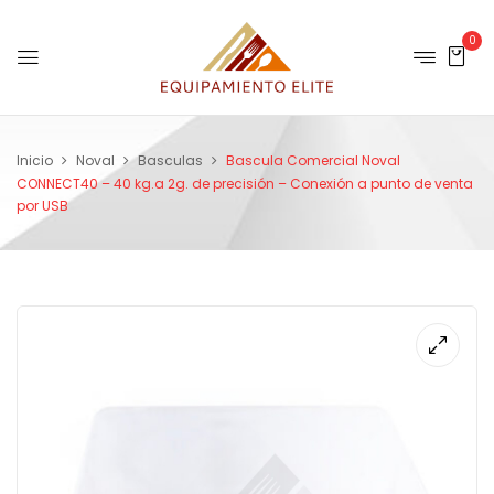
0
Inicio
Noval
Basculas
Bascula Comercial Noval
CONNECT40 – 40 kg.a 2g. de precisión – Conexión a punto de venta
por USB