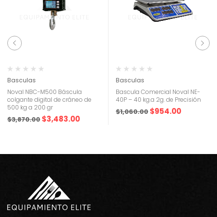
Basculas
Basculas
Noval NBC-M500 Báscula
Bascula Comercial Noval NE-
colgante digital de cráneo de
40P – 40 kg.a 2g. de Precisión
500 kg a 200 gr
$
954.00
$
1,060.00
$
3,483.00
$
3,870.00