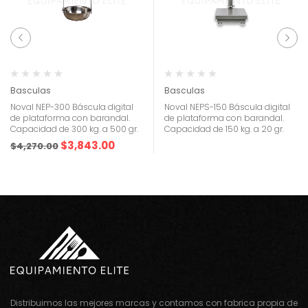
Basculas
Basculas
Noval NEP-300 Báscula digital
Noval NEPS-150 Báscula digital
de plataforma con barandal.
de plataforma con barandal.
Capacidad de 300 kg. a 500 gr.
Capacidad de 150 kg. a 20 gr.
$
3,843.00
$
4,270.00
Distribuimos las mejores marcas y contamos con fabrica propia de