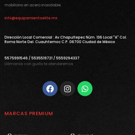
mobiliario en acero inoxidable.
info@equipamientoelite.mx
Direcciòn Local Comercial : Av Chapultepec Nùm. 136 Local "A" Col.
Roma Norte Del. Cuauhtemoc C.P. 06700 Ciudad de Mèxico
5575991546 / 5535519721 / 5559294337
Llámanos con gusto te atenderemos
MARCAS PREMIUM