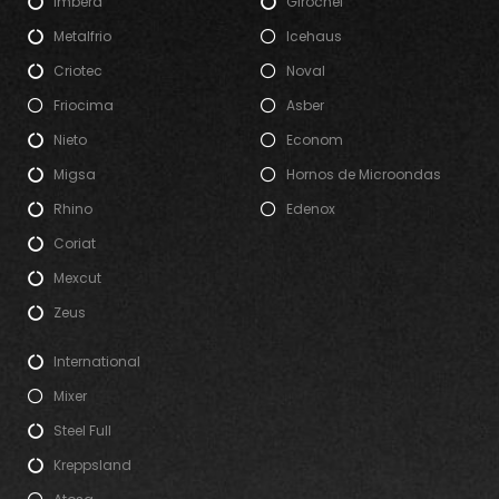
Imbera
Girochef
Metalfrio
Icehaus
Criotec
Noval
Friocima
Asber
Nieto
Econom
Migsa
Hornos de Microondas
Rhino
Edenox
Coriat
Mexcut
Zeus
International
Mixer
Steel Full
Kreppsland